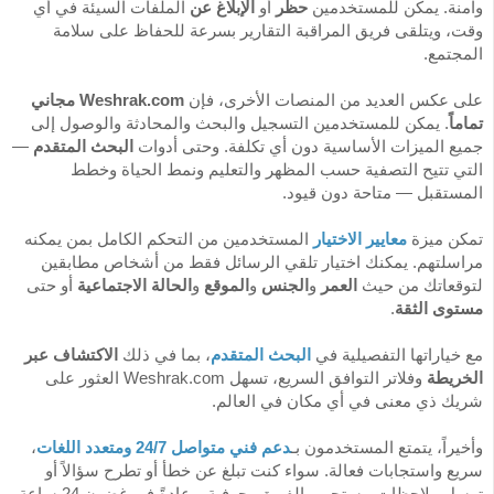
وآمنة. يمكن للمستخدمين
حظر
أو
الإبلاغ عن
الملفات السيئة في أي
وقت، ويتلقى فريق المراقبة التقارير بسرعة للحفاظ على سلامة
المجتمع.
على عكس العديد من المنصات الأخرى، فإن
Weshrak.com مجاني
تماماً
. يمكن للمستخدمين التسجيل والبحث والمحادثة والوصول إلى
جميع الميزات الأساسية دون أي تكلفة. وحتى أدوات
البحث المتقدم
—
التي تتيح التصفية حسب المظهر والتعليم ونمط الحياة وخطط
المستقبل — متاحة دون قيود.
تمكن ميزة
معايير الاختيار
المستخدمين من التحكم الكامل بمن يمكنه
مراسلتهم. يمكنك اختيار تلقي الرسائل فقط من أشخاص مطابقين
لتوقعاتك من حيث
العمر
و
الجنس
و
الموقع
و
الحالة الاجتماعية
أو حتى
مستوى الثقة
.
مع خياراتها التفصيلية في
البحث المتقدم
، بما في ذلك
الاكتشاف عبر
الخريطة
وفلاتر التوافق السريع، تسهل Weshrak.com العثور على
شريك ذي معنى في أي مكان في العالم.
وأخيراً، يتمتع المستخدمون بـ
دعم فني متواصل 24/7 ومتعدد اللغات
،
سريع واستجابات فعالة. سواء كنت تبلغ عن خطأ أو تطرح سؤالاً أو
ترسل ملاحظات، يستجيب الفريق بحرفية—عادةً في غضون 24 ساعة.