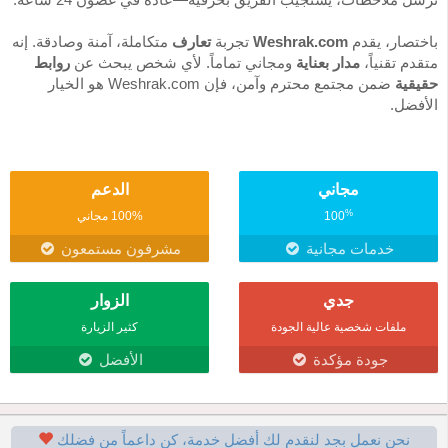
باختصار، يقدم
Weshrak.com
تجربة
تعارف
متكاملة، آمنة وصادقة. إنه
متقدم تقنياً،
مدار بعناية
ومجاني تماماً. لأي شخص يبحث عن
روابط
حقيقية
ضمن مجتمع محترم وآمن، فإن Weshrak.com هو الخيار
الأفضل.
مجاني
الدعم
%
100
100% مجاني
خدمات مجانية
مشرفون مستمعون
جدي
الزوار
ملفات شخصية عالية الجودة
كثير الزيارة
جودة مؤكدة
الأفضل
نحن نعمل بجد لنقدم لك أفضل خدمة، كن داعماً من فضلك