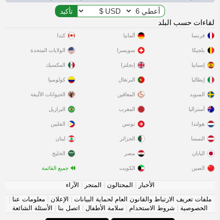
لقاءات حسب البلد
فرنسا
ألمانيا
كندا
بلجيكا
سويسرا
الولايات المتحدة
إسبانيا
إنجلترا
المكسيك
إيطاليا
البرتغال
كولومبيا
السويد
المعاقين
الحيوانات الأليفة
أستراليا
المغرب
البرازيل
هولندا
تونس
الفلبين
النمسا
الجزائر
لبنان
اليابان
مصر
الخليج
الصين
الكويت
جميع القائمة
الأخبار
|
المحتالون
|
المتجر
|
الآراء
ملفات تعريف الارتباط والقانون العام لحماية البيانات
|
الإعلان
|
معلومات عنا
|
الخصوصية
|
شروط الاستخدام
|
سلامة الأطفال
|
اتصل بنا
|
الأسئلة الشائعة