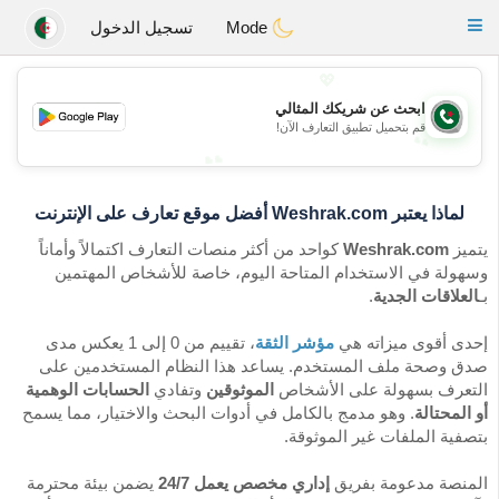
Weshrak
Toggle
Mode
تسجيل الدخول
navigation
💖
💖
ابحث عن شريكك المثالي
قم بتحميل تطبيق التعارف الآن!
💕
💕
لماذا يعتبر Weshrak.com أفضل موقع
تعارف
على الإنترنت
يتميز
Weshrak.com
كواحد من أكثر منصات التعارف اكتمالاً وأماناً
وسهولة في الاستخدام المتاحة اليوم، خاصة للأشخاص المهتمين
بـ
العلاقات الجدية
.
إحدى أقوى ميزاته هي
مؤشر الثقة
، تقييم من 0 إلى 1 يعكس مدى
صدق وصحة ملف المستخدم. يساعد هذا النظام المستخدمين على
التعرف بسهولة على الأشخاص
الموثوقين
وتفادي
الحسابات الوهمية
أو المحتالة
. وهو مدمج بالكامل في أدوات البحث والاختيار، مما يسمح
بتصفية الملفات غير الموثوقة.
المنصة مدعومة بفريق
إداري مخصص يعمل 24/7
يضمن بيئة محترمة