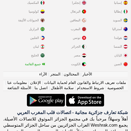
إسبانيا
إنجلترا
المكسيك
إيطاليا
البرتغال
كولومبيا
السويد
المعاقين
الحيوانات الأليفة
أستراليا
المغرب
البرازيل
هولندا
تونس
الفلبين
النمسا
الجزائر
لبنان
اليابان
مصر
الخليج
الصين
الكويت
جميع القائمة
الأخبار
|
المحتالون
|
المتجر
|
الآراء
ملفات تعريف الارتباط والقانون العام لحماية البيانات
|
الإعلان
|
معلومات عنا
|
الخصوصية
|
شروط الاستخدام
|
سلامة الأطفال
|
اتصل بنا
|
الأسئلة الشائعة
شبكة تعارف جزائرية مجانية - اتصالات قلب المغرب العربي
أهلاً وسهلاً! مرحباً بك في مجتمع الجزائر الموثوق للاتصالات الأصيلة.
يجمع Weshrak.com العزاب الجزائريين من ساحل الجزائر المتوسطي