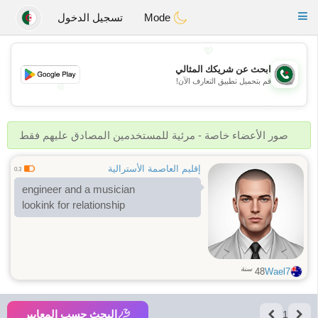
Weshrak
Toggle
Mode
تسجيل الدخول
navigation
💖
ابحث عن شريكك المثالي
قم بتحميل تطبيق التعارف الآن!
💖
💕
💕
صور الأعضاء خاصة - مرئية للمستخدمين المصادق عليهم فقط
إقليم العاصمة الأسترالية
0.3
engineer and a musician
lookink for relationship
سنة
48
Wael7
البحث حسب المعايير
1