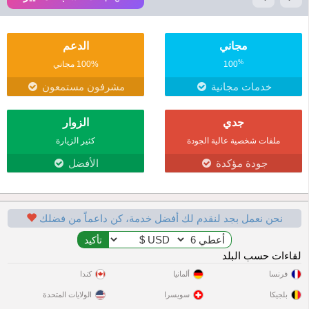
مجاني
الدعم
%
100
100% مجاني
خدمات مجانية
مشرفون مستمعون
جدي
الزوار
ملفات شخصية عالية الجودة
كثير الزيارة
جودة مؤكدة
الأفضل
نحن نعمل بجد لنقدم لك أفضل خدمة، كن داعماً من فضلك
لقاءات حسب البلد
فرنسا
ألمانيا
كندا
بلجيكا
سويسرا
الولايات المتحدة