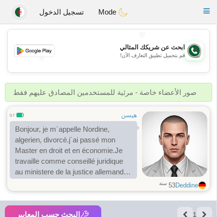
Weshrak
Toggle
Mode
تسجيل الدخول
navigation
💖
ابحث عن شريكك المثالي
قم بتحميل تطبيق التعارف الآن!
💖
💕
💕
صور الأعضاء خاصة - مرئية للمستخدمين المصادق عليهم فقط
هيسن
0.7
Bonjour, je m´appelle Nordine,
algerien, divorcé.j´ai passé mon
Master en droit et en économie.Je
travaille comme conseillé juridique
au ministere de la justice allemande.
Je suis un homme qui fait ce qu´il dit
سنة
53
Deddine
et il dit ce qu´il fait. Le reste a
découvrir!!
البحث حسب المعايير
1