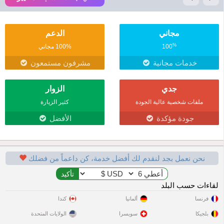
مجاني
الدعم
%
100
100% مجاني
خدمات مجانية
مشرفون مستمعون
جدي
الزوار
ملفات شخصية عالية الجودة
كثير الزيارة
جودة مؤكدة
الأفضل
نحن نعمل بجد لنقدم لك أفضل خدمة، كن داعماً من فضلك
لقاءات حسب البلد
فرنسا
ألمانيا
كندا
بلجيكا
سويسرا
الولايات المتحدة