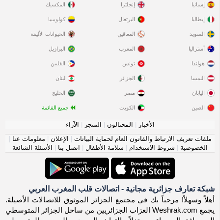
إسبانيا
إنجلترا
المكسيك
إيطاليا
البرتغال
كولومبيا
السويد
المعاقين
الحيوانات الأليفة
أستراليا
المغرب
البرازيل
هولندا
تونس
الفلبين
النمسا
الجزائر
لبنان
اليابان
مصر
الخليج
الصين
الكويت
جميع القائمة
الأخبار
|
المحتالون
|
المتجر
|
الآراء
ملفات تعريف الارتباط والقانون العام لحماية البيانات
|
الإعلان
|
معلومات عنا
|
الخصوصية
|
شروط الاستخدام
|
سلامة الأطفال
|
اتصل بنا
|
الأسئلة الشائعة
شبكة تعارف جزائرية مجانية - اتصالات قلب المغرب العربي
أهلاً وسهلاً! مرحباً بك في مجتمع الجزائر الموثوق للاتصالات الأصيلة.
يجمع Weshrak.com العزاب الجزائريين من ساحل الجزائر المتوسطي