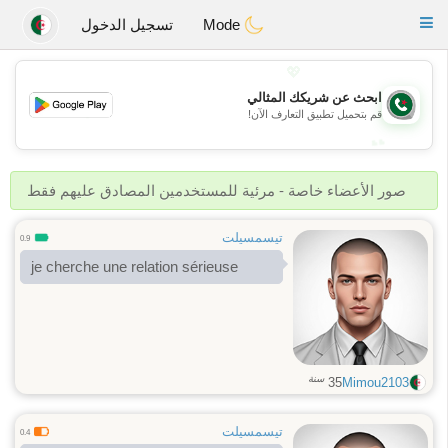
Weshrak
Toggle
Mode
تسجيل الدخول
navigation
💖
ابحث عن شريكك المثالي
💖
قم بتحميل تطبيق التعارف الآن!
💕
💕
صور الأعضاء خاصة - مرئية للمستخدمين المصادق عليهم فقط
تيسمسيلت
0.9
je cherche une relation sérieuse
سنة
35
Mimou2103
تيسمسيلت
0.4