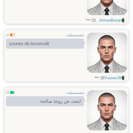
سنة
23
AhmedBefah...
تيسمسيلت
0.5
younes de tissemsilt
سنة
28
Younes38
تيسمسيلت
0.8
ابحث عن زوجة صالحة