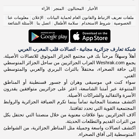
الأخبار
|
المحتالون
|
المتجر
|
الآراء
ملفات تعريف الارتباط والقانون العام لحماية البيانات
|
الإعلان
|
معلومات عنا
|
الخصوصية
|
شروط الاستخدام
|
سلامة الأطفال
|
اتصل بنا
|
الأسئلة الشائعة
شبكة تعارف جزائرية مجانية - اتصالات قلب المغرب العربي
أهلاً وسهلاً! مرحباً بك في مجتمع الجزائر الموثوق للاتصالات الأصيلة.
يجمع Weshrak.com العزاب الجزائريين من ساحل الجزائر المتوسطي
إلى حافة الصحراء، محتفلاً بالتراث البربري والعربي والمتوسطي
الغني.
سواء كنت في موسيقى وهران أو جسور قسنطينة أو المناطق
المتنوعة عبر أمتنا الشاسعة، اعثر على جزائريين متوافقين يقدرون
الأسرة والتقاليد والشراكات الأصيلة.
اكتشف منصتنا المجانية تماماً بينما تكرم الضيافة الجزائرية والروابط
المجتمعية القوية التي تحدد ثقافتنا.
آلاف الجزائريين بنوا علاقات معنوية من خلال منصتنا التي تحتفل بكل
من التراث القديم والتطلعات الحديثة.
اكتشف اتصالات واسعة وجميلة مثل المناظر الجزائرية، من الشواطئ
المتوسطية إلى آفاق الصحراء.