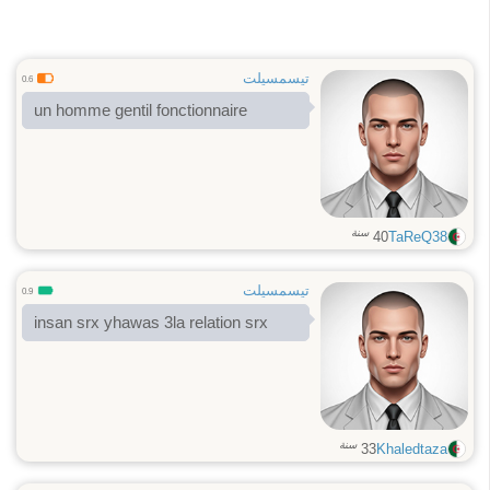
تيسمسيلت
0.6
un homme gentil fonctionnaire
سنة
40
TaReQ38
تيسمسيلت
0.9
insan srx yhawas 3la relation srx
سنة
33
Khaledtaza