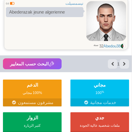
تيسمسيلت
0.6
Abederazak jeune algerienne
سنة
32
Abedou38
البحث حسب المعايير
1
مجاني
الدعم
%
100
100% مجاني
خدمات مجانية
مشرفون مستمعون
جدي
الزوار
ملفات شخصية عالية الجودة
كثير الزيارة