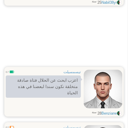
سنة
25
Nabil38yr
تيسمسيلت
0.7
اعزب ابحث عن الحلال فتاة صادقة
متخلقة نكون سندا لبعضنا في هذه
الحياة
سنة
28
Benziane
تيسمسيلت
0.2