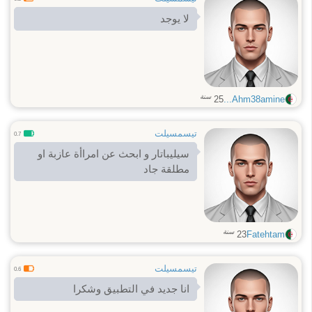
لا يوجد
سنة
25
Ahm38amine...
تيسمسيلت
0.7
سيليباتار و ابحث عن امراأة عازبة او
مطلقة جاد
سنة
23
Fatehtam
تيسمسيلت
0.6
انا جديد في التطبيق وشكرا