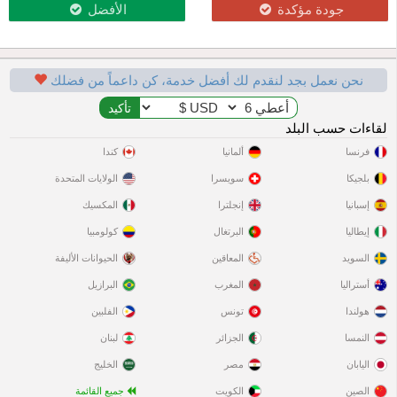
جودة مؤكدة
الأفضل
نحن نعمل بجد لنقدم لك أفضل خدمة، كن داعماً من فضلك
لقاءات حسب البلد
فرنسا
ألمانيا
كندا
بلجيكا
سويسرا
الولايات المتحدة
إسبانيا
إنجلترا
المكسيك
إيطاليا
البرتغال
كولومبيا
السويد
المعاقين
الحيوانات الأليفة
أستراليا
المغرب
البرازيل
هولندا
تونس
الفلبين
النمسا
الجزائر
لبنان
اليابان
مصر
الخليج
الصين
الكويت
جميع القائمة