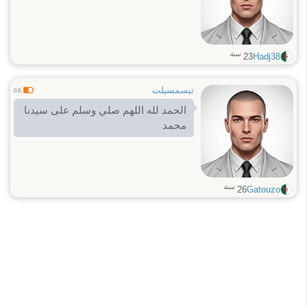
سنة
23
Hadj38
تيسمسيلت
0.6
الحمد لله اللهم صلي وسلم على سيدنا
محمد
سنة
26
Gatouzo