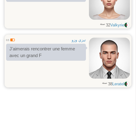
سنة
32
Valkyrie
تيزي وزو
0.5
J'aimerais rencontrer une femme
avec un grand F
سنة
38
Leratel