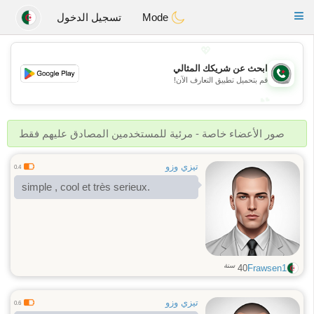
Weshrak
Toggle
Mode
تسجيل الدخول
navigation
💖
ابحث عن شريكك المثالي
💖
قم بتحميل تطبيق التعارف الآن!
💕
💕
صور الأعضاء خاصة - مرئية للمستخدمين المصادق عليهم فقط
تيزي وزو
0.4
simple , cool et très serieux.
سنة
40
Frawsen1
تيزي وزو
0.6