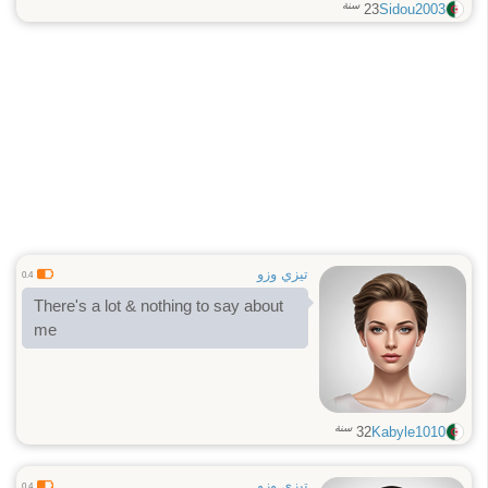
سنة
23
Sidou2003
تيزي وزو
0.4
There's a lot & nothing to say about
me
سنة
32
Kabyle1010
تيزي وزو
0.4