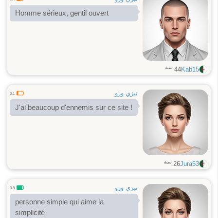
Homme sérieux, gentil ouvert
سنة
44
Kab15
تيزي وزو
0.1
J'ai beaucoup d'ennemis sur ce site !
سنة
26
Jura53
تيزي وزو
0.8
personne simple qui aime la
simplicité