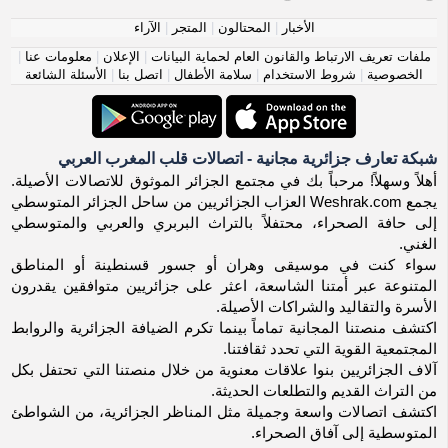
الأخبار
|
المحتالون
|
المتجر
|
الآراء
ملفات تعريف الارتباط والقانون العام لحماية البيانات
|
الإعلان
|
معلومات عنا
|
الخصوصية
|
شروط الاستخدام
|
سلامة الأطفال
|
اتصل بنا
|
الأسئلة الشائعة
شبكة تعارف جزائرية مجانية - اتصالات قلب المغرب العربي
أهلاً وسهلاً! مرحباً بك في مجتمع الجزائر الموثوق للاتصالات الأصيلة.
يجمع Weshrak.com العزاب الجزائريين من ساحل الجزائر المتوسطي
إلى حافة الصحراء، محتفلاً بالتراث البربري والعربي والمتوسطي
الغني.
سواء كنت في موسيقى وهران أو جسور قسنطينة أو المناطق
المتنوعة عبر أمتنا الشاسعة، اعثر على جزائريين متوافقين يقدرون
الأسرة والتقاليد والشراكات الأصيلة.
اكتشف منصتنا المجانية تماماً بينما تكرم الضيافة الجزائرية والروابط
المجتمعية القوية التي تحدد ثقافتنا.
آلاف الجزائريين بنوا علاقات معنوية من خلال منصتنا التي تحتفل بكل
من التراث القديم والتطلعات الحديثة.
اكتشف اتصالات واسعة وجميلة مثل المناظر الجزائرية، من الشواطئ
المتوسطية إلى آفاق الصحراء.