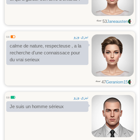
سنة
53
Janeausten
تيزي وزو
0.6
calme de nature, respecteuse , a la
recherche d'une connaissace pour
du vrai serieux
سنة
47
Geraniom15
تيزي وزو
0.8
Je suis un homme sérieux