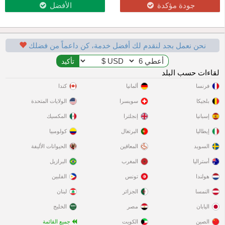
جودة مؤكدة
الأفضل
نحن نعمل بجد لنقدم لك أفضل خدمة، كن داعماً من فضلك
لقاءات حسب البلد
فرنسا
ألمانيا
كندا
بلجيكا
سويسرا
الولايات المتحدة
إسبانيا
إنجلترا
المكسيك
إيطاليا
البرتغال
كولومبيا
السويد
المعاقين
الحيوانات الأليفة
أستراليا
المغرب
البرازيل
هولندا
تونس
الفلبين
النمسا
الجزائر
لبنان
اليابان
مصر
الخليج
الصين
الكويت
جميع القائمة