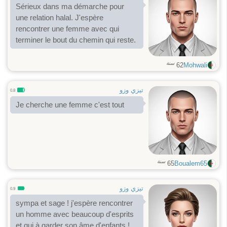
Sérieux dans ma démarche pour
une relation halal. J'espère
rencontrer une femme avec qui
terminer le bout du chemin qui reste.
سنة
62
Mohwali
تيزي وزو
0.8
Je cherche une femme c'est tout
سنة
65
Boualem65
تيزي وزو
0.9
sympa et sage ! j'espère rencontrer
un homme avec beaucoup d'esprits
et qui à garder son âme d'enfants !