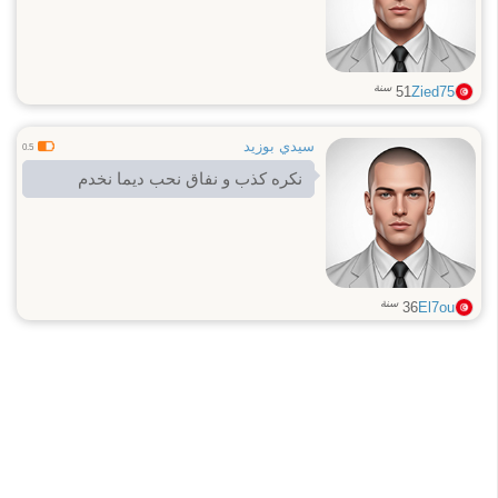
سنة
51
Zied75
سيدي بوزيد
0.5
نكره كذب و نفاق نحب ديما نخدم
سنة
36
El7ou