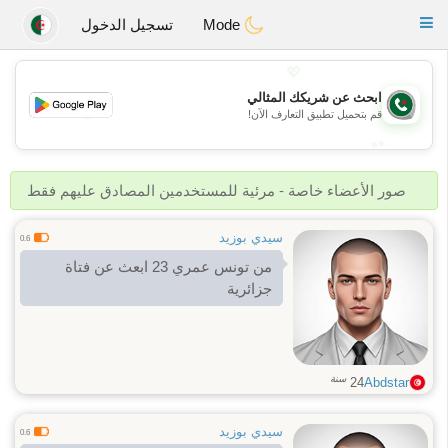
Weshrak
Toggle
Mode
تسجيل الدخول
navigation
💖
ابحث عن شريكك المثالي
💖
قم بتحميل تطبيق التعارف الآن!
💕
💕
صور الأعضاء خاصة - مرئية للمستخدمين المصادق عليهم فقط
سيدي بوزيد
0.6
من تونس عمري 23 ابعث عن فتاة
جزائرية
سنة
24
Abdstar
سيدي بوزيد
0.6