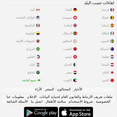
لقاءات حسب البلد
فرنسا
ألمانيا
كندا
بلجيكا
سويسرا
الولايات المتحدة
إسبانيا
إنجلترا
المكسيك
إيطاليا
البرتغال
كولومبيا
السويد
المعاقين
الحيوانات الأليفة
أستراليا
المغرب
البرازيل
هولندا
تونس
الفلبين
النمسا
الجزائر
لبنان
اليابان
مصر
الخليج
الصين
الكويت
جميع القائمة
الأخبار
|
المحتالون
|
المتجر
|
الآراء
ملفات تعريف الارتباط والقانون العام لحماية البيانات
|
الإعلان
|
معلومات عنا
|
الخصوصية
|
شروط الاستخدام
|
سلامة الأطفال
|
اتصل بنا
|
الأسئلة الشائعة