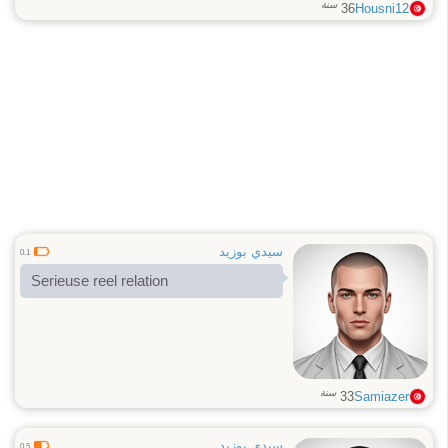
سنة
36
Housni12
سيدي بوزيد
0.1
Serieuse reel relation
سنة
33
Samiazer
سيدي بوزيد
0.5