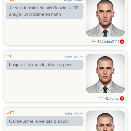
Je suis tunisien de sidi Bouzid,j'ai 33
ans.j'ai un diplôme en math
سنة
41
Abdou2111
سيدي بوزيد
0.2
bonjour tt le monde,allez les gens
سنة
41
Tunac
سيدي بوزيد
0.2
Calme .aime la vie.pas d alcool