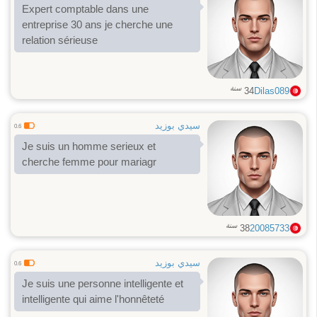
Expert comptable dans une
entreprise 30 ans je cherche une
relation sérieuse
سنة
34
Dilas089
سيدي بوزيد
0.6
Je suis un homme serieux et
cherche femme pour mariagr
سنة
38
20085733
سيدي بوزيد
0.6
Je suis une personne intelligente et
intelligente qui aime l'honnêteté