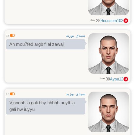
سنة
28
Houssem102
سيدي بوزيد
0.5
An mou7fed argb fi al zawaj
سنة
39
Ayou12
سيدي بوزيد
0.5
Vjnnnnb la gali bhy hhhhh uuytt la
gali hw iuyyu