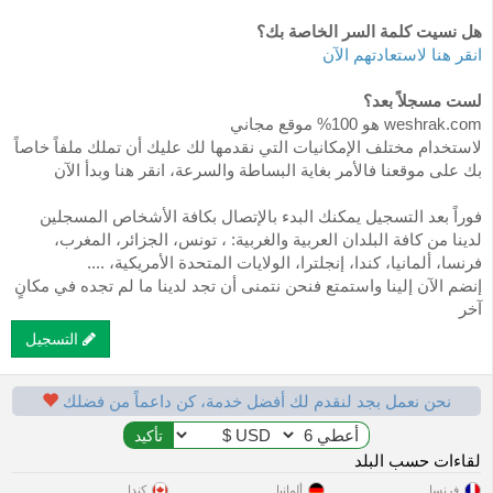
هل نسيت كلمة السر الخاصة بك؟
انقر هنا لاستعادتهم الآن
لست مسجلاً بعد؟
weshrak.com هو 100% موقع مجاني
لاستخدام مختلف الإمكانيات التي نقدمها لك عليك أن تملك ملفاً خاصاً
بك على موقعنا فالأمر بغاية البساطة والسرعة، انقر هنا وبدأ الآن
فوراً بعد التسجيل يمكنك البدء بالإتصال بكافة الأشخاص المسجلين
لدينا من كافة البلدان العربية والغربية: ، تونس، الجزائر، المغرب،
فرنسا، ألمانيا، كندا، إنجلترا، الولايات المتحدة الأمريكية، ....
إنضم الآن إلينا واستمتع فنحن نتمنى أن تجد لدينا ما لم تجده في مكانٍ
آخر
التسجيل
نحن نعمل بجد لنقدم لك أفضل خدمة، كن داعماً من فضلك
لقاءات حسب البلد
فرنسا
ألمانيا
كندا