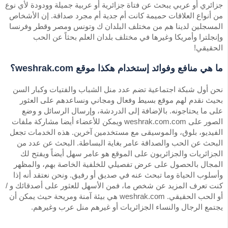
جزائري أو عربي يبحث عن فتاة جزائرية أو عربية جميلة وودودة لأي نوع
من أنواع العلاقات حميمة كانت أم جدية أم مجرد صداقة. إن الأشخاص
المسجلين لدينا هم من مختلف البلدان ك وتونس ومصر وقطر وفرنسا
وإنجلترا وأمريكا وغيرها في مختلف بلدان العلم بحثاً عن الحب
الحقيقي!
ما هي منافع وفوائد إستخدام هكذا موقع weshrak.com؟
نحن أول شبكة اجتماعية تضم عدد منل الشباب والفتيات وكبار السن
بحيث نقدم لهم موقع بسيط وفعال ومجاني ونساعدهم على العثور
على ما يحتاجونه. بالإضافة إلى الدردشة، وإرسال الرسائل و وضع
الصور على weshrak.com.com ويمكن للأعضاء أيضا مشاركة ملفات
الفيديو، بلوق، والموسيقى مع مستخدمين آخرين. هذه الخدمات تجعل
البحث عن الحب والصداقة عامر بغاية البساطة. البحث عن عدد من
الجزائريات والجزائريون على الموقع هو عامر سهل أيضاً ويفتح لك
المجال بالحصول على عرض تفصيلي للخلفية الخاصة بهم، والمظهر
وأسلوب الحياة وما تبحث عنه في صديق أو رفيق. ونحن نعتقد أنه إذا
كنت تعرف المزيد عن شخص ما، فمن الأسهل للعثور على أصدقائك و /
أو الحب الحقيقي. weshrak.com هي بيئة آمنة ومريحة حيث يمكن أن
يجتمع الرجال والنساء الجزائريات أو غيرهم منل عرب وغيرهم.