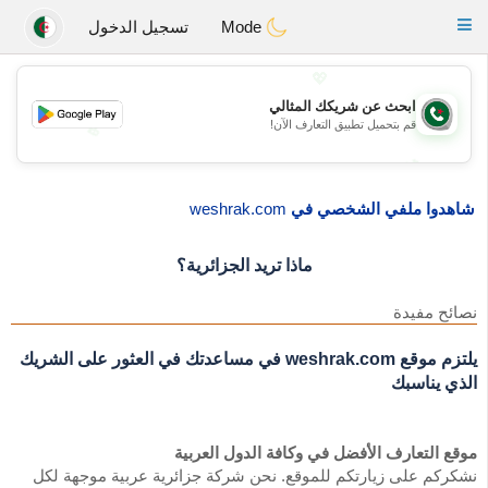
Weshrak
Toggle
Mode
تسجيل الدخول
navigation
💖
ابحث عن شريكك المثالي
قم بتحميل تطبيق التعارف الآن!
💖
💕
💕
شاهدوا ملفي الشخصي في
weshrak.com
ماذا تريد الجزائرية؟
نصائح مفيدة
يلتزم موقع weshrak.com في مساعدتك في العثور على الشريك
الذي يناسبك
موقع التعارف الأفضل في وكافة الدول العربية
نشكركم على زيارتكم للموقع. نحن شركة جزائرية عربية موجهة لكل