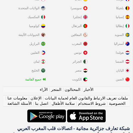
بلجيكا
سويسرا
الولايات المتحدة
إسبانيا
إنجلترا
المكسيك
إيطاليا
البرتغال
كولومبيا
السويد
المعاقين
الحيوانات الأليفة
أستراليا
المغرب
البرازيل
هولندا
تونس
الفلبين
النمسا
الجزائر
لبنان
اليابان
مصر
الخليج
الصين
الكويت
جميع القائمة
الأخبار
|
المحتالون
|
المتجر
|
الآراء
ملفات تعريف الارتباط والقانون العام لحماية البيانات
|
الإعلان
|
معلومات عنا
|
الخصوصية
|
شروط الاستخدام
|
سلامة الأطفال
|
اتصل بنا
|
الأسئلة الشائعة
شبكة تعارف جزائرية مجانية - اتصالات قلب المغرب العربي