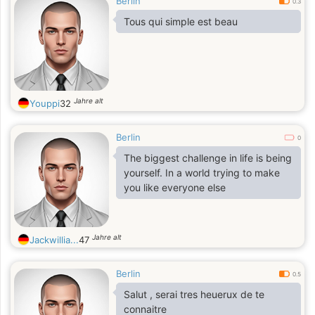
Berlin
0.3
Tous qui simple est beau
Jahre alt
Youppi
32
Berlin
0
The biggest challenge in life is being
yourself. In a world trying to make
you like everyone else
Jahre alt
Jackwillia...
47
Berlin
0.5
Salut , serai tres heuerux de te
connaitre