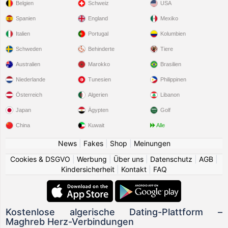
Belgien
Schweiz
USA
Spanien
England
Mexiko
Italien
Portugal
Kolumbien
Schweden
Behinderte
Tiere
Australien
Marokko
Brasilien
Niederlande
Tunesien
Philippinen
Österreich
Algerien
Libanon
Japan
Ägypten
Golf
China
Kuwait
Alle
News
|
Fakes
|
Shop
|
Meinungen
Cookies & DSGVO
|
Werbung
|
Über uns
|
Datenschutz
|
AGB
|
Kindersicherheit
|
Kontakt
|
FAQ
Kostenlose algerische Dating-Plattform –
Maghreb Herz-Verbindungen