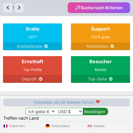
1
Suche nach Kriterien
Gratis
Support
%
100
100% gratis
Gratisdienste
Moderation
Ernsthaft
Besucher
Top-Profile
Beliebt
Geprüft
Top-Seite
Unterstütze uns für besseren Service
Treffen nach Land
Frankreich
Deutschland
Kanada