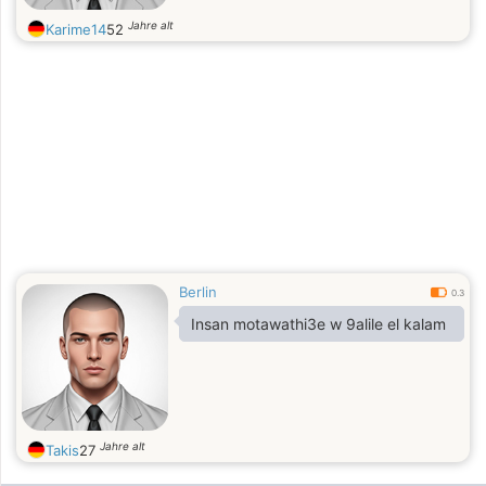
Jahre alt
Karime14
52
Berlin
0.3
Insan motawathi3e w 9alile el kalam
Jahre alt
Takis
27