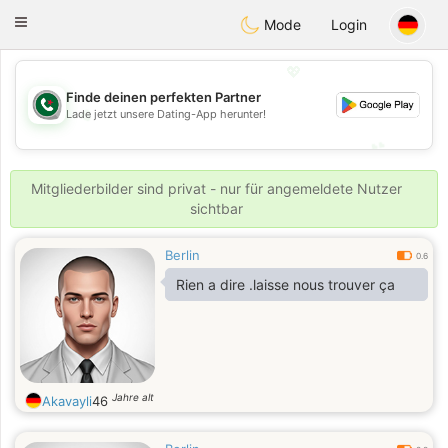
Weshrak
Toggle
Mode
Login
navigation
💖
Finde deinen perfekten Partner
💖
Lade jetzt unsere Dating-App herunter!
💕
💕
Mitgliederbilder sind privat - nur für angemeldete Nutzer
sichtbar
Berlin
0.6
Rien a dire .laisse nous trouver ça
Jahre alt
Akavayli
46