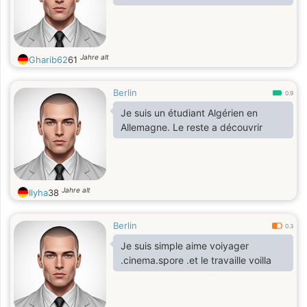
Jahre alt
Gharib62
61
Berlin
0.9
Je suis un étudiant Algérien en
Allemagne. Le reste a découvrir
Jahre alt
Ilyha
38
Berlin
0.3
Je suis simple aime voiyager
.cinema.spore .et le travaille voilla