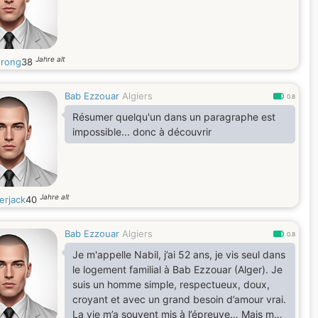
Jahre alt
rong
38
Bab Ezzouar
Algiers
0.8
Résumer quelqu'un dans un paragraphe est
impossible... donc à découvrir
Jahre alt
erjack
40
Bab Ezzouar
Algiers
0.8
Je m'appelle Nabil, j’ai 52 ans, je vis seul dans
le logement familial à Bab Ezzouar (Alger). Je
suis un homme simple, respectueux, doux,
croyant et avec un grand besoin d’amour vrai.
La vie m’a souvent mis à l’épreuve… Mais mon