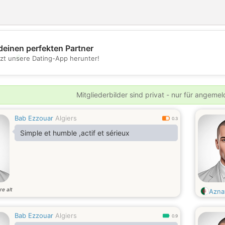
deinen perfekten Partner
💖
tzt unsere Dating-App herunter!
💕
Mitgliederbilder sind privat - nur für angeme
Bab Ezzouar
Algiers
0.3
Simple et humble ,actif et sérieux
re alt
Aznav
Bab Ezzouar
Algiers
0.9