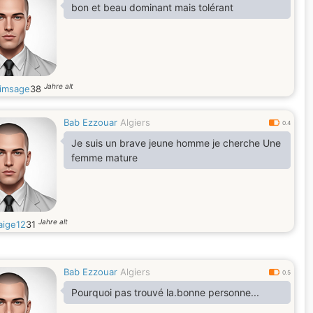
bon et beau dominant mais tolérant
Jahre alt
imsage
38
Bab Ezzouar
Algiers
0.4
Je suis un brave jeune homme je cherche Une
femme mature
Jahre alt
aige12
31
Bab Ezzouar
Algiers
0.5
Pourquoi pas trouvé la.bonne personne...