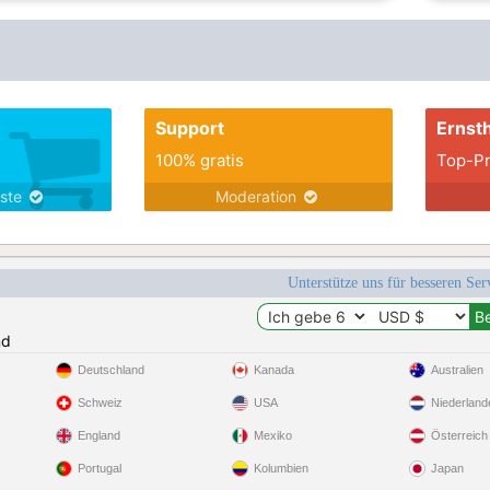
Support
Ernsth
100% gratis
Top-Pr
nste
Moderation
Unterstütze uns für besseren Se
nd
Deutschland
Kanada
Australien
Schweiz
USA
Niederland
England
Mexiko
Österreich
Portugal
Kolumbien
Japan