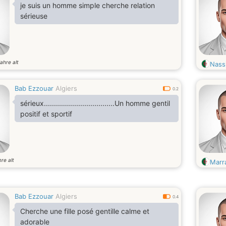
je suis un homme simple cherche relation
sérieuse
ahre alt
Nass
Bab Ezzouar
Algiers
0.2
sérieux...................................Un homme gentil
positif et sportif
re alt
Marr
Bab Ezzouar
Algiers
0.4
Cherche une fille posé gentille calme et
adorable