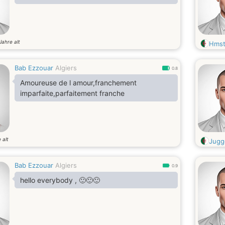
Jahre alt
Hmst
Bab Ezzouar
Algiers
0.8
Amoureuse de l amour,franchement
imparfaite,parfaitement franche
 alt
Jugg
Bab Ezzouar
Algiers
0.9
hello everybody , 🙂🙂🙂