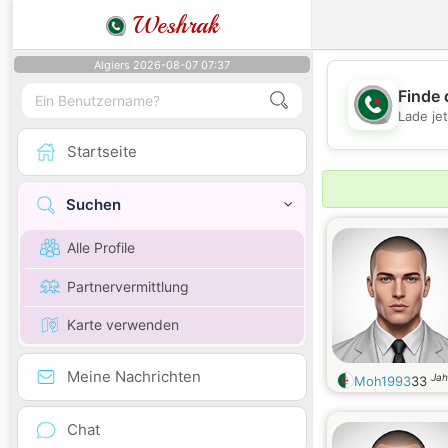
Weshrak
Algiers 2026-08-07 07:37
Finde 
Lade je
Startseite
Suchen
Alle Profile
Partnervermittlung
Karte verwenden
Meine Nachrichten
Jah
Moh1993
33
Chat