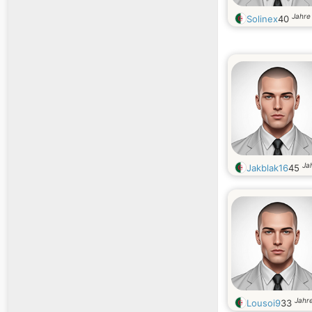
Jahre 
Solinex
40
Jah
Jakblak16
45
Jahre
Lousoi9
33