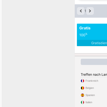
1
Gratis
%
100
Gratisdie
Treffen nach La
Frankreich
Belgien
Spanien
Italien