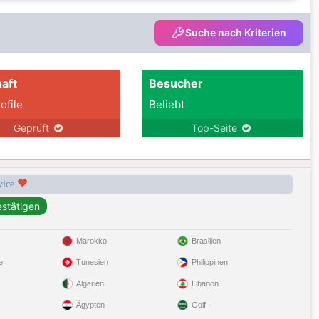
Suche nach Kriterien
aft
Besucher
ofile
Beliebt
Geprüft
Top-Seite
rvice
Marokko
Brasilien
e
Tunesien
Philippinen
Algerien
Libanon
Ägypten
Golf