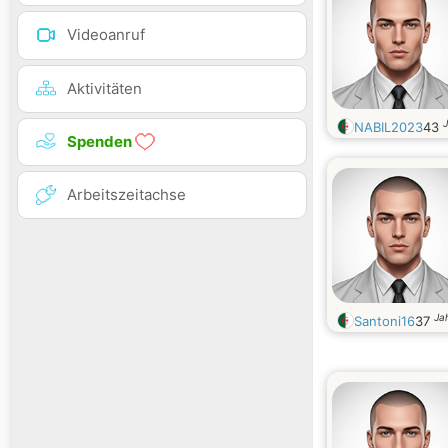
Videoanruf
Aktivitäten
J
NABIL2023
43
Spenden
Arbeitszeitachse
Jah
Santoni16
37