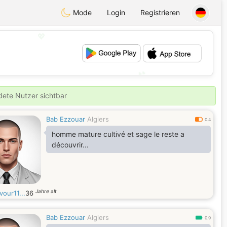
Mode
Login
Registrieren
💖
💕
ldete Nutzer sichtbar
Bab Ezzouar
Algiers
0.4
homme mature cultivé et sage le reste a
découvrir...
Jahre alt
our11...
36
Bab Ezzouar
Algiers
0.9