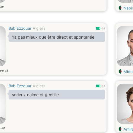
alt
Nabi
Bab Ezzouar
Algiers
0.8
Ya pas mieux que être direct et spontanée
re alt
Mido
Bab Ezzouar
Algiers
0.8
serieux calme et gentille
 alt
Amir