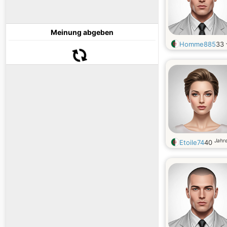
Meinung abgeben
Homme885
33
Jahre
Etoile74
40