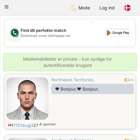
Weshrak
Toggle
Mode
Log ind
navigation
💖
Find dit perfekte match
💖
Download vores datingapp nu!
💕
💕
Medlemsbilleder er private - kun synlige for
autentificerede brugere
Northwest Territories
0.1
❤️ Bonjour,❤️ Bonjour,
år gammel
7721duyjj3
27