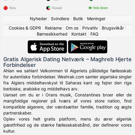
Kina
Kuwait
Hele listen
Nyheder
|
Svindlere
|
Butik
|
Meninger
Cookies & GDPR
|
Reklame
|
Om os
|
Privatliv
|
Brugsvilkår
|
Børnesikkerhed
|
Kontakt
|
FAQ
Gratis Algerisk Dating Netværk – Maghreb Hjerte
Forbindelser
Ahlan wa sahlan! Velkommen til Algeriets pålidelige fællesskab
for autentiske forbindelser. Weshrak.com samler algeriske singler
fra Algiers middelhavskyst til Saharas kant og fejrer den rige
berbiske, arabiske og middelhavs arv.
Uanset om du er i Orans musik, Constantines broer eller de
mangfoldige regioner på tværs af vores store nation, find
kompatible algerere, der værdsætter familie, tradition og ægte
partnerskaber.
Oplev vores helt gratis platform, mens du ærer algerisk
gæstfrihed og de stærke fællesskabsbånd, der definerer vores
kultur.