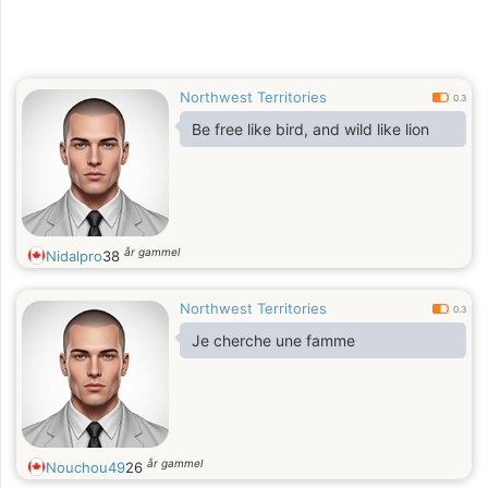
Northwest Territories
0.3
Be free like bird, and wild like lion
år gammel
Nidalpro
38
Northwest Territories
0.3
Je cherche une famme
år gammel
Nouchou49
26