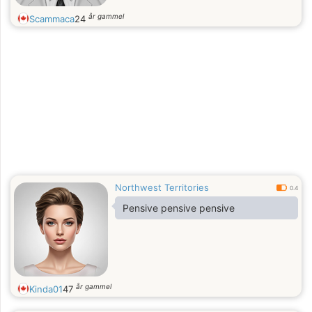
år gammel
Scammaca
24
Northwest Territories
0.4
Pensive pensive pensive
år gammel
Kinda01
47