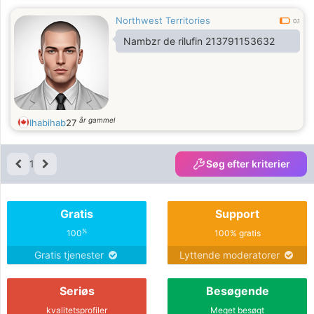
Northwest Territories
0.1
Nambzr de rilufin 213791153632
år gammel
Ihabihab
27
1
Søg efter kriterier
Gratis
Support
%
100
100% gratis
Gratis tjenester
Lyttende moderatorer
Seriøs
Besøgende
kvalitetsprofiler
Meget besøgt