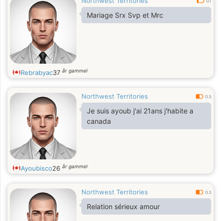
Northwest Territories
0.1
Mariage Srx Svp et Mrc
år gammel
Rebrabyac
37
Northwest Territories
0.3
Je suis ayoub j'ai 21ans j'habite a
canada
år gammel
Ayoubisco
26
Northwest Territories
0.3
Relation sérieux amour