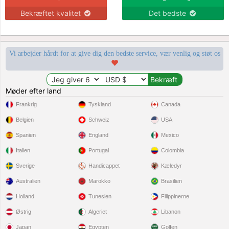
Bekræftet kvalitet
Det bedste
Vi arbejder hårdt for at give dig den bedste service, vær venlig og støt os
Møder efter land
Frankrig
Tyskland
Canada
Belgien
Schweiz
USA
Spanien
England
Mexico
Italien
Portugal
Colombia
Sverige
Handicappet
Kæledyr
Australien
Marokko
Brasilien
Holland
Tunesien
Filippinerne
Østrig
Algeriet
Libanon
Japan
Egypten
Golfen