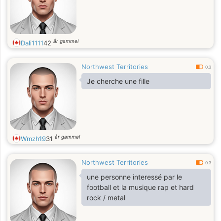
år gammel
Dali1111
42
Northwest Territories
0.3
Je cherche une fille
år gammel
Wmzh19
31
Northwest Territories
0.3
une personne interessé par le
football et la musique rap et hard
rock / metal