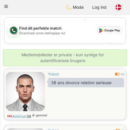
Weshrak
Toggle
Mode
Log ind
navigation
💖
Find dit perfekte match
Download vores datingapp nu!
💖
💕
💕
Medlemsbilleder er private - kun synlige for
autentificerede brugere
Yukon
0.4
38 ans divorce relation serieuse
år gammel
Amirtun
38