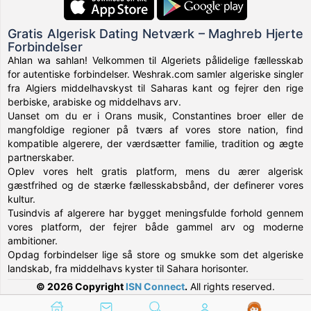
Gratis Algerisk Dating Netværk – Maghreb Hjerte
Forbindelser
Ahlan wa sahlan! Velkommen til Algeriets pålidelige fællesskab
for autentiske forbindelser. Weshrak.com samler algeriske singler
fra Algiers middelhavskyst til Saharas kant og fejrer den rige
berbiske, arabiske og middelhavs arv.
Uanset om du er i Orans musik, Constantines broer eller de
mangfoldige regioner på tværs af vores store nation, find
kompatible algerere, der værdsætter familie, tradition og ægte
partnerskaber.
Oplev vores helt gratis platform, mens du ærer algerisk
gæstfrihed og de stærke fællesskabsbånd, der definerer vores
kultur.
Tusindvis af algerere har bygget meningsfulde forhold gennem
vores platform, der fejrer både gammel arv og moderne
ambitioner.
Opdag forbindelser lige så store og smukke som det algeriske
landskab, fra middelhavs kyster til Sahara horisonter.
© 2026 Copyright
ISN Connect
.
All rights reserved.