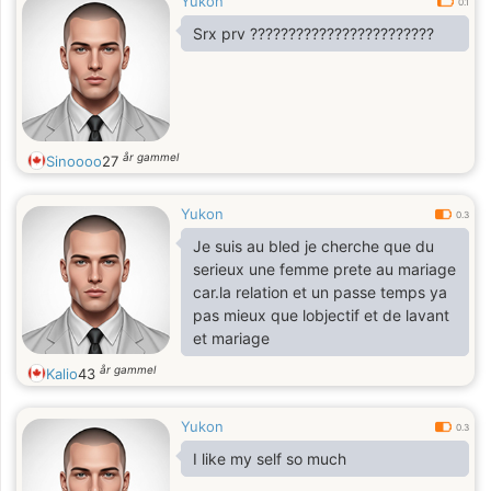
Yukon
0.1
Srx prv ????????????????????????
år gammel
Sinoooo
27
Yukon
0.3
Je suis au bled je cherche que du
serieux une femme prete au mariage
car.la relation et un passe temps ya
pas mieux que lobjectif et de lavant
et mariage
år gammel
Kalio
43
Yukon
0.3
I like my self so much