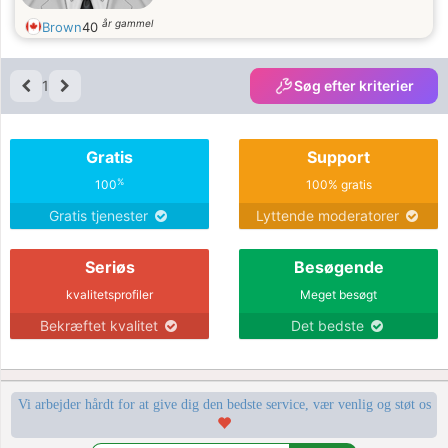
år gammel
Brown
40
1
Søg efter kriterier
Gratis
Support
%
100
100% gratis
Gratis tjenester
Lyttende moderatorer
Seriøs
Besøgende
kvalitetsprofiler
Meget besøgt
Bekræftet kvalitet
Det bedste
Vi arbejder hårdt for at give dig den bedste service, vær venlig og støt os