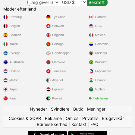
Møder efter land
Frankrig
Tyskland
Canada
Belgien
Schweiz
USA
Spanien
England
Mexico
Italien
Portugal
Colombia
Sverige
Handicappet
Kæledyr
Australien
Marokko
Brasilien
Holland
Tunesien
Filippinerne
Østrig
Algeriet
Libanon
Japan
Egypten
Golfen
Kina
Kuwait
Hele listen
Nyheder
|
Svindlere
|
Butik
|
Meninger
Cookies & GDPR
|
Reklame
|
Om os
|
Privatliv
|
Brugsvilkår
|
Børnesikkerhed
|
Kontakt
|
FAQ