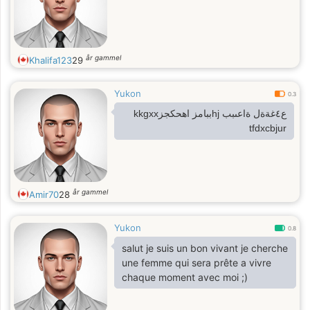
år gammel
Khalifa123
29
Yukon
0.3
ع٤غةةل ةاعىبب hjببامز اهحكجزkkgxx
tfdxcbjur
år gammel
Amir70
28
Yukon
0.8
salut je suis un bon vivant je cherche
une femme qui sera prête a vivre
chaque moment avec moi ;)