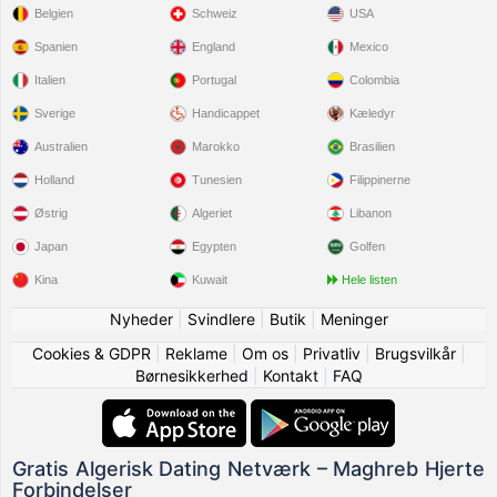
Belgien
Schweiz
USA
Spanien
England
Mexico
Italien
Portugal
Colombia
Sverige
Handicappet
Kæledyr
Australien
Marokko
Brasilien
Holland
Tunesien
Filippinerne
Østrig
Algeriet
Libanon
Japan
Egypten
Golfen
Kina
Kuwait
Hele listen
Nyheder
|
Svindlere
|
Butik
|
Meninger
Cookies & GDPR
|
Reklame
|
Om os
|
Privatliv
|
Brugsvilkår
|
Børnesikkerhed
|
Kontakt
|
FAQ
Gratis Algerisk Dating Netværk – Maghreb Hjerte
Forbindelser