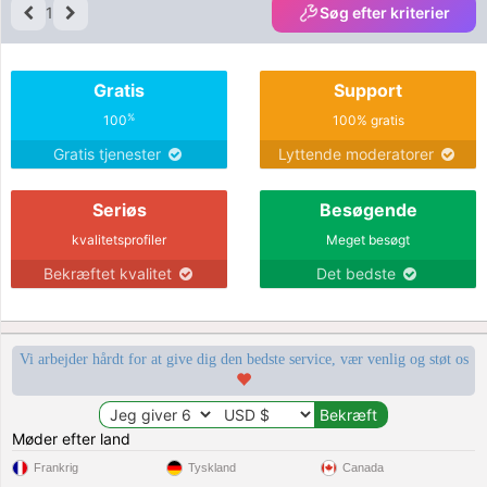
1
Søg efter kriterier
Gratis
Support
%
100
100% gratis
Gratis tjenester
Lyttende moderatorer
Seriøs
Besøgende
kvalitetsprofiler
Meget besøgt
Bekræftet kvalitet
Det bedste
Vi arbejder hårdt for at give dig den bedste service, vær venlig og støt os
Møder efter land
Frankrig
Tyskland
Canada