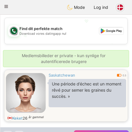
Weshrak
Toggle
Mode
Log ind
navigation
💖
Find dit perfekte match
Download vores datingapp nu!
💖
💕
💕
Medlemsbilleder er private - kun synlige for
autentificerede brugere
Saskatchewan
0.3
Une période d’échec est un moment
rêvé pour semer les graines du
succès. »
år gammel
Keket
26