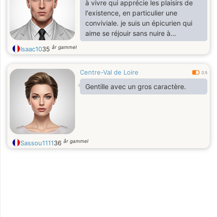
à vivre qui apprécie les plaisirs de
l'existence, en particulier une
conviviale. je suis un épicurien qui
aime se réjouir sans nuire à
personne, je suis chaleureux, festif
år gammel
Isaac10
35
et épicurien.
Centre-Val de Loire
0.5
Gentille avec un gros caractère.
år gammel
Sassou1111
36