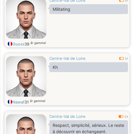
Centre-Val de Loire
0.1
Militating
år gammel
Guoxx
39
Centre-Val de Loire
0.1
Kh
år gammel
Nawaf
31
Centre-Val de Loire
0.5
Respect, simplicité, sérieux. Le reste
à découvrir en échangeant.