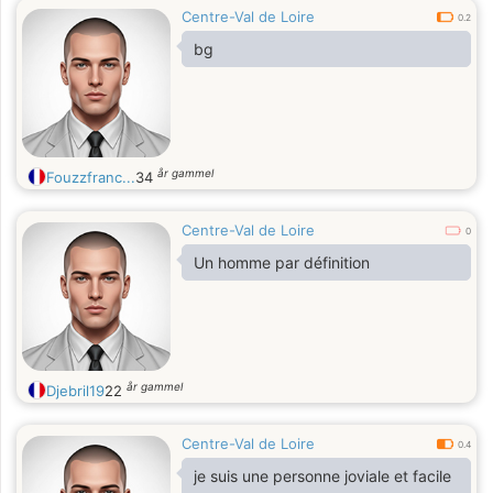
Centre-Val de Loire
0.2
bg
år gammel
Fouzzfranc...
34
Centre-Val de Loire
0
Un homme par définition
år gammel
Djebril19
22
Centre-Val de Loire
0.4
je suis une personne joviale et facile