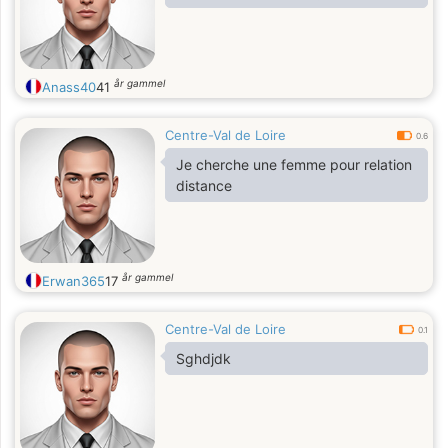
år gammel
Anass40
41
Centre-Val de Loire
0.6
Je cherche une femme pour relation
distance
år gammel
Erwan365
17
Centre-Val de Loire
0.1
Sghdjdk