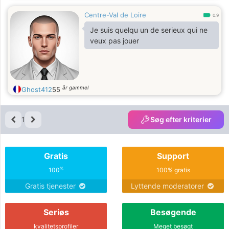
Centre-Val de Loire
0.9
Je suis quelqu un de serieux qui ne
veux pas jouer
år gammel
Ghost412
55
1
Søg efter kriterier
Gratis
Support
%
100
100% gratis
Gratis tjenester
Lyttende moderatorer
Seriøs
Besøgende
kvalitetsprofiler
Meget besøgt