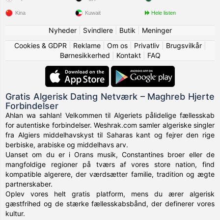
Kina
Kuwait
Hele listen
Nyheder
|
Svindlere
|
Butik
|
Meninger
Cookies & GDPR
|
Reklame
|
Om os
|
Privatliv
|
Brugsvilkår
|
Børnesikkerhed
|
Kontakt
|
FAQ
Gratis Algerisk Dating Netværk – Maghreb Hjerte
Forbindelser
Ahlan wa sahlan! Velkommen til Algeriets pålidelige fællesskab
for autentiske forbindelser. Weshrak.com samler algeriske singler
fra Algiers middelhavskyst til Saharas kant og fejrer den rige
berbiske, arabiske og middelhavs arv.
Uanset om du er i Orans musik, Constantines broer eller de
mangfoldige regioner på tværs af vores store nation, find
kompatible algerere, der værdsætter familie, tradition og ægte
partnerskaber.
Oplev vores helt gratis platform, mens du ærer algerisk
gæstfrihed og de stærke fællesskabsbånd, der definerer vores
kultur.