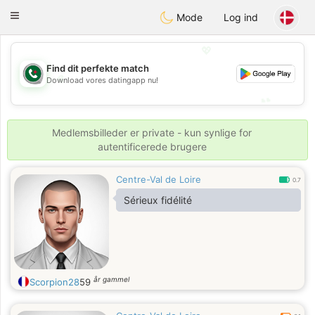
Weshrak
Toggle
Mode
Log ind
navigation
💖
Find dit perfekte match
💖
Download vores datingapp nu!
💕
💕
Medlemsbilleder er private - kun synlige for
autentificerede brugere
Centre-Val de Loire
0.7
Sérieux fidélité
år gammel
Scorpion28
59