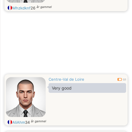
år gammel
Mhzkdknf
26
Centre-Val de Loire
0.1
Very good
år gammel
AliAhm
34