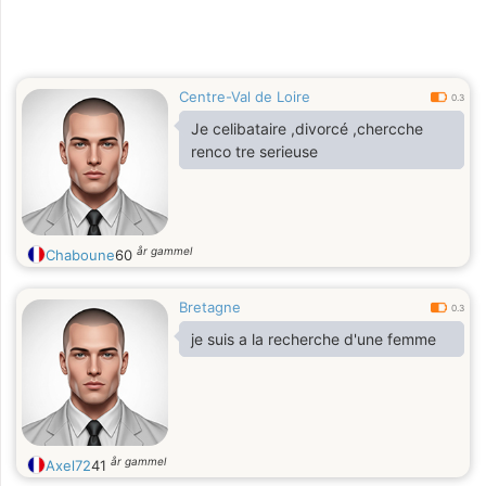
Centre-Val de Loire
0.3
Je celibataire ,divorcé ,chercche
renco tre serieuse
år gammel
Chaboune
60
Bretagne
0.3
je suis a la recherche d'une femme
år gammel
Axel72
41