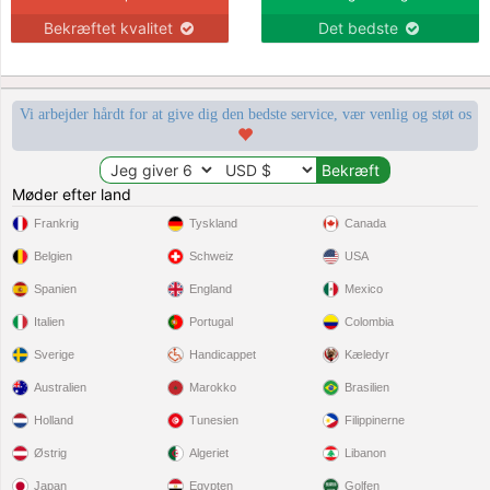
Bekræftet kvalitet
Det bedste
Vi arbejder hårdt for at give dig den bedste service, vær venlig og støt os
Møder efter land
Frankrig
Tyskland
Canada
Belgien
Schweiz
USA
Spanien
England
Mexico
Italien
Portugal
Colombia
Sverige
Handicappet
Kæledyr
Australien
Marokko
Brasilien
Holland
Tunesien
Filippinerne
Østrig
Algeriet
Libanon
Japan
Egypten
Golfen