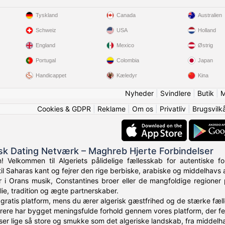
Tyskland
Canada
Australien
Schweiz
USA
Holland
England
Mexico
Østrig
Portugal
Colombia
Japan
Handicappet
Kæledyr
Kina
Nyheder
|
Svindlere
|
Butik
|
M
Cookies & GDPR
|
Reklame
|
Om os
|
Privatliv
|
Brugsvilk
isk Dating Netværk – Maghreb Hjerte Forbindelser
! Velkommen til Algeriets pålidelige fællesskab for autentiske fo
il Saharas kant og fejrer den rige berbiske, arabiske og middelhavs 
i Orans musik, Constantines broer eller de mangfoldige regioner p
ie, tradition og ægte partnerskaber.
 gratis platform, mens du ærer algerisk gæstfrihed og de stærke fæll
erere har bygget meningsfulde forhold gennem vores platform, der f
er lige så store og smukke som det algeriske landskab, fra middelhav