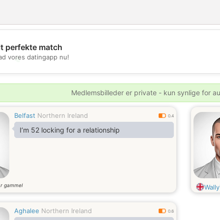
it perfekte match
d vores datingapp nu!
💖
💕
Medlemsbilleder er private - kun synlige for a
Belfast
Northern Ireland
0.4
I’m 52 locking for a relationship
år gammel
Wall
Aghalee
Northern Ireland
0.6