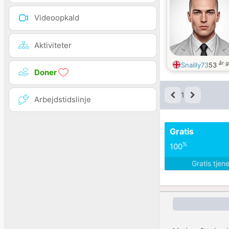
Videoopkald
Aktiviteter
år 
Snailly73
53
Doner
1
Arbejdstidslinje
Gratis
%
100
Gratis tjen