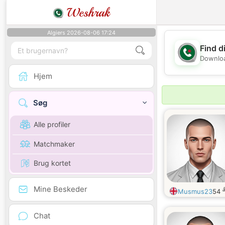
Weshrak
Algiers 2026-08-06 17:24
Find d
Downloa
Hjem
Søg
Alle profiler
Matchmaker
Brug kortet
Mine Beskeder
Musmus23
54
Chat