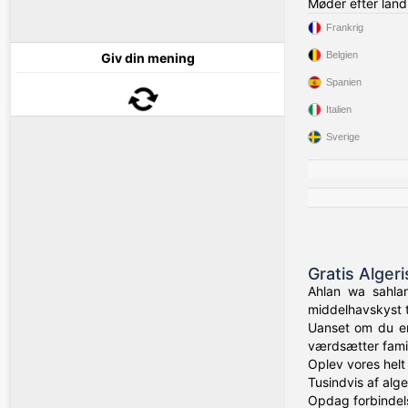
Møder efter land
Frankrig
Belgien
Giv din mening
Spanien
Italien
Sverige
Gratis Alger
Ahlan wa sahlan
middelhavskyst t
Uanset om du er 
værdsætter famil
Oplev vores helt
Tusindvis af alg
Opdag forbindels