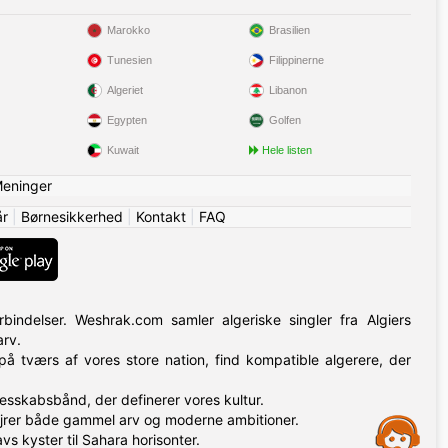
Marokko
Brasilien
Tunesien
Filippinerne
Algeriet
Libanon
Egypten
Golfen
Kuwait
Hele listen
eninger
år
|
Børnesikkerhed
|
Kontakt
|
FAQ
rbindelser. Weshrak.com samler algeriske singler fra Algiers
arv.
å tværs af vores store nation, find kompatible algerere, der
esskabsbånd, der definerer vores kultur.
ejrer både gammel arv og moderne ambitioner.
Assistance
s kyster til Sahara horisonter.