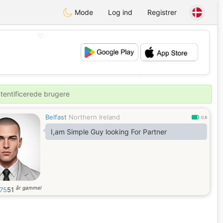
Mode
Log ind
Registrer
💖
💕
utentificerede brugere
Belfast
Northern Ireland
0.8
I,am Simple Guy looking For Partner
år gammel
y75
51