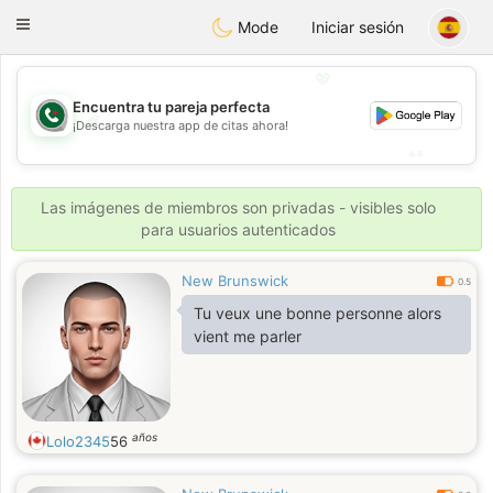
Weshrak
Toggle
Mode
Iniciar sesión
navigation
💖
Encuentra tu pareja perfecta
💖
¡Descarga nuestra app de citas ahora!
💕
💕
Las imágenes de miembros son privadas - visibles solo
para usuarios autenticados
New Brunswick
0.5
Tu veux une bonne personne alors
vient me parler
años
Lolo2345
56