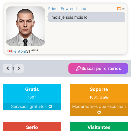
Prince Edward Island
0.1
mois je suis mois lol
años
Fentom
31
1
Buscar por criterios
Gratis
Soporte
%
100
100% gratis
Servicios gratuitos
Moderadores que escuchan
Serio
Visitantes