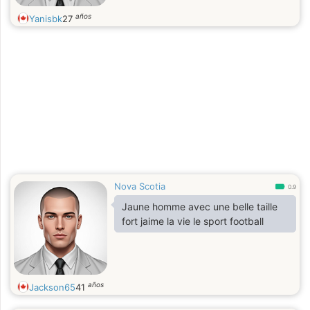
años
Yanisbk
27
Nova Scotia
0.9
Jaune homme avec une belle taille
fort jaime la vie le sport football
años
Jackson65
41