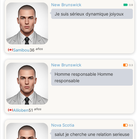
New Brunswick
0.9
Je suis sérieux dynamique joiyoux
años
Samibou
36
New Brunswick
0.3
Homme responsable Homme
responsable
años
Aliloben
51
Nova Scotia
0.3
salut je cherche une relation serieuse