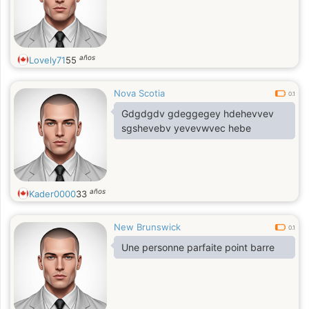
años
Lovely71
55
Nova Scotia
0.1
Gdgdgdv gdeggegey hdehevvev
sgshevebv yevevwvec hebe
años
Kader0000
33
New Brunswick
0.1
Une personne parfaite point barre