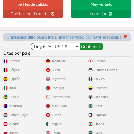
perfiles de calidad
Muy visitado
Calidad confirmada
Lo mejor
Trabajamos duro para darte el mejor servicio, por favor sé solidario
Citas por país
Francia
Alemania
Canadá
Bélgica
Suiza
Estados Unidos
España
Inglaterra
México
Italia
Portugal
Colombia
Suecia
Desactivado
Mascotas
Australia
Marruecos
Brasil
Países Bajos
Túnez
Filipinas
Austria
Argelia
Líbano
Japón
Egipto
Golfo