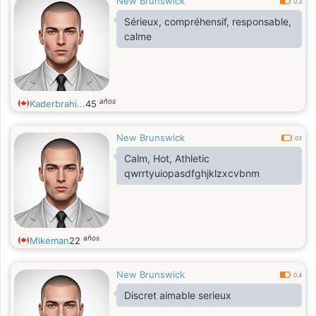
New Brunswick
0.3
Sérieux, compréhensif, responsable,
calme
años
Kaderbrahi...
45
New Brunswick
0.1
Calm, Hot, Athletic
qwrrtyuiopasdfghjklzxcvbnm
años
Mikeman
22
New Brunswick
0.4
Discret aimable serieux