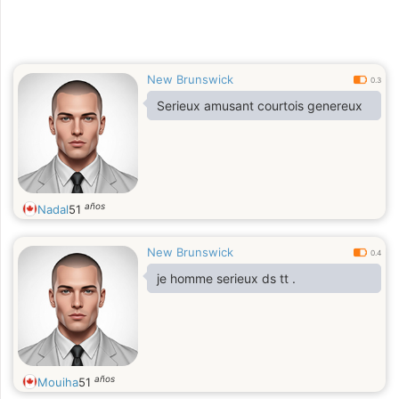
New Brunswick
0.3
Serieux amusant courtois genereux
años
Nadal
51
New Brunswick
0.4
je homme serieux ds tt .
años
Mouiha
51