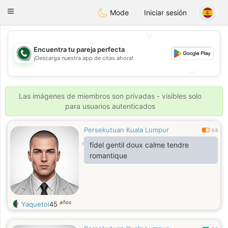
Weshrak
Toggle
Mode
Iniciar sesión
navigation
💖
Encuentra tu pareja perfecta
💖
¡Descarga nuestra app de citas ahora!
💕
💕
Las imágenes de miembros son privadas - visibles solo
para usuarios autenticados
Persekutuan Kuala Lumpur
0.5
fidel gentil doux calme tendre
romantique
años
Yaquetoi
45