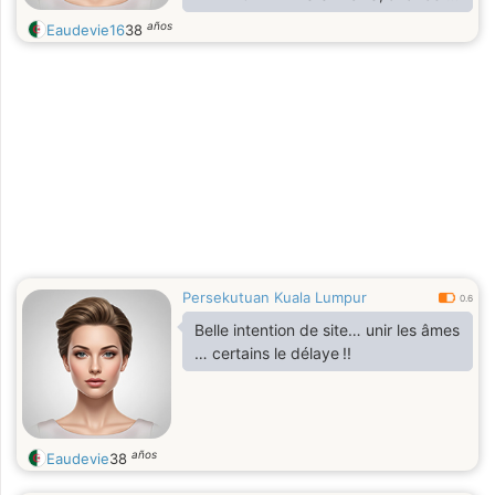
directement au but.
años
Eaudevie16
38
Persekutuan Kuala Lumpur
0.6
Belle intention de site… unir les âmes
… certains le délaye !!
años
Eaudevie
38