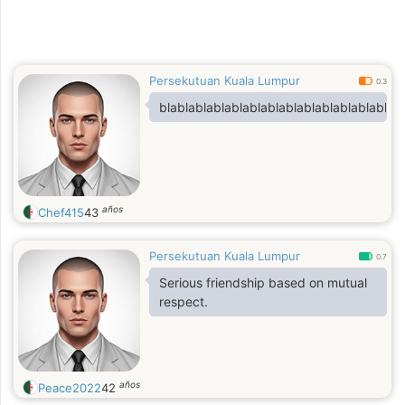
Persekutuan Kuala Lumpur
0.3
blablablablablablablablablablablablablab
años
Chef415
43
Persekutuan Kuala Lumpur
0.7
Serious friendship based on mutual
respect.
años
Peace2022
42