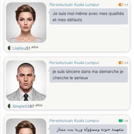
Persekutuan Kuala Lumpur
0.5
Je suis moi même avec mes qualités
et mes défauts
años
Lilalilou
51
Persekutuan Kuala Lumpur
0.6
je suis sincere dans ma demarche je
cherche le serieux
años
Simple02
67
Persekutuan Kuala Lumpur
0.8
متفهمة حنونة ومسؤولة وربة بيت ممتاز