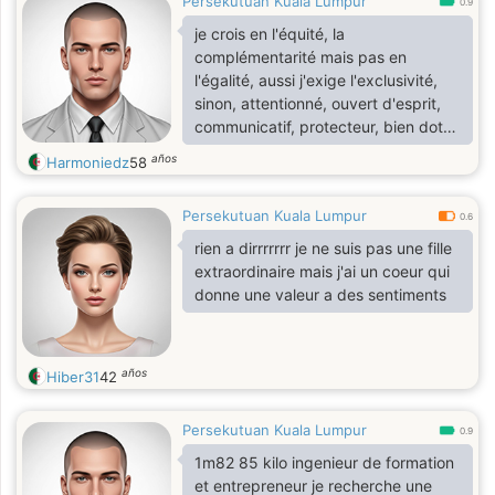
Persekutuan Kuala Lumpur
0.9
je crois en l'équité, la
complémentarité mais pas en
l'égalité, aussi j'exige l'exclusivité,
sinon, attentionné, ouvert d'esprit,
communicatif, protecteur, bien doté
dieu merci, aime la vie,
años
Harmoniedz
58
communiquons ouvertement,
clairement et constructivement,
Persekutuan Kuala Lumpur
0.6
rien a dirrrrrrr je ne suis pas une fille
extraordinaire mais j'ai un coeur qui
donne une valeur a des sentiments
años
Hiber31
42
Persekutuan Kuala Lumpur
0.9
1m82 85 kilo ingenieur de formation
et entrepreneur je recherche une