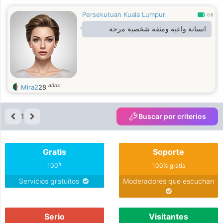
Persekutuan Kuala Lumpur
0.8
انسانة واعية ومثقة شخصية مرحة
años
Mira2
28
1
Buscar por criterios
Gratis
Soporte
%
100
100% gratis
Servicios gratuitos
Moderadores que escuchan
Serio
Visitantes