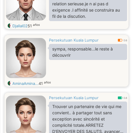
relation serieuse.je n ai pas d
exigence .l affinité se construira au
fil de la discution.
años
Djallal02
51
Persekutuan Kuala Lumpur
0.6
sympa, responsable...le reste à
découvrir
años
AminaAmina...
41
Persekutuan Kuala Lumpur
0.8
Trouver un partenaire de vie qui me
convient.. à partager tout sans
exception avec sincérité et
complicité totale.ARRETEZ
D'ENVOYER DES SALUTS, avancer