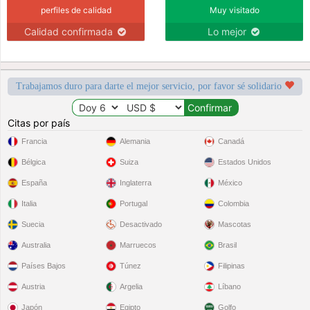
perfiles de calidad
Muy visitado
Calidad confirmada
Lo mejor
Trabajamos duro para darte el mejor servicio, por favor sé solidario
Citas por país
Francia
Alemania
Canadá
Bélgica
Suiza
Estados Unidos
España
Inglaterra
México
Italia
Portugal
Colombia
Suecia
Desactivado
Mascotas
Australia
Marruecos
Brasil
Países Bajos
Túnez
Filipinas
Austria
Argelia
Líbano
Japón
Egipto
Golfo