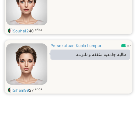
años
Souha12
40
Persekutuan Kuala Lumpur
0.7
طالبة جامعية مثقفة وملتزمة
años
Siham99
27