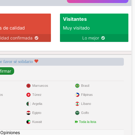
Visitantes
s de calidad
Muy visitado
lidad confirmada
Lo mejor
r favor sé solidario
Marruecos
Brasil
os
Túnez
Filipinas
Argelia
Líbano
Egipto
Golfo
Kuwait
Toda la lista
|
Opiniones