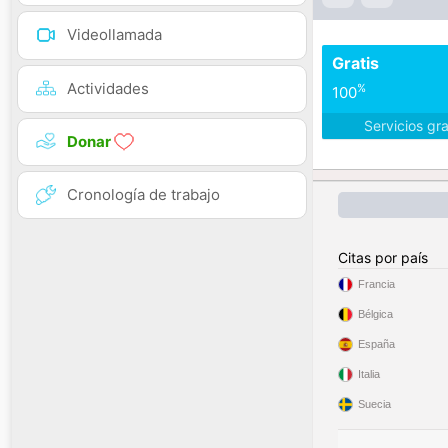
Videollamada
Gratis
Actividades
%
100
Servicios gr
Donar
Cronología de trabajo
Citas por país
Francia
Bélgica
España
Italia
Suecia