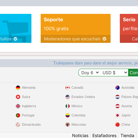
Soporte
Serio
100% gratis
perfile
atuitos
Moderadores que escuchan
Ca
Trabajamos duro para darte el mejor servicio, po
Alemania
Canadá
Australia
Suiza
Estados Unidos
Países Baj
Inglaterra
México
Austria
Portugal
Colombia
Japón
Desactivado
Mascotas
China
Noticias
|
Estafadores
|
Tienda