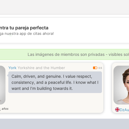
tra tu pareja perfecta
ga nuestra app de citas ahora!
💖
💕
Las imágenes de miembros son privadas - visibles sol
York
Yorkshire and the Humber
0.5
Calm, driven, and genuine. I value respect,
consistency, and a peaceful life. I know what I
want and I’m building towards it.
años
5
DzAu