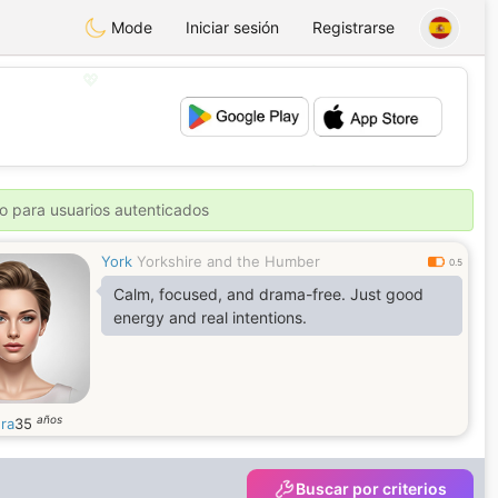
Mode
Iniciar sesión
Registrarse
💖
💕
o para usuarios autenticados
York
Yorkshire and the Humber
0.5
Calm, focused, and drama-free. Just good
energy and real intentions.
años
ra
35
Buscar por criterios