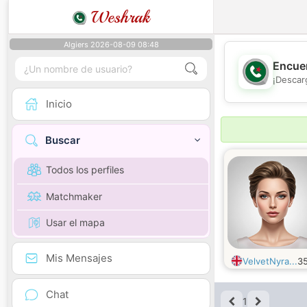
Weshrak
Algiers 2026-08-09 08:48
Encuen
¡Descar
Inicio
Buscar
Todos los perfiles
Matchmaker
Usar el mapa
Mis Mensajes
VelvetNyra...
3
Chat
1