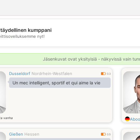
täydellinen kumppani
💖
eittisovelluksemme nyt!
💕
Jäsenkuvat ovat yksityisiä - näkyvissä vain tunni
Dusseldorf
Nordrhein-Westfalen
0.3
Un mec intelligent, sportif et qui aime la vie
ta vanha
Aboo
Gießen
Hessen
0.5