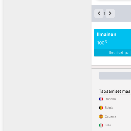
1
Ilmainen
%
100
Ilmaiset pa
Tapaamiset maa
Ranska
Belgia
Espanja
Italia