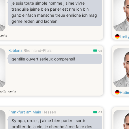
je suis toute simple homme j aime vivre
tranquille jaime bien parler est rire ich bin
ganz einfach mansche treue ehrliche ich mag
gerne reden und lachlen
vanha
Larit
Koblenz
Rheinland-Pfalz
0.9
gentille ouvert serieux comprensif
uotta vanha
Hati
Frankfurt am Main
Hessen
0.9
Sympa, drole , j aime bien parler , sortir ,
profiter de la vie, je cherche à me faire des