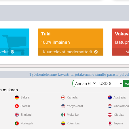
Tuki
Vakav
100% ilmainen
laatupro
lvelut
Kuuntelevat moderaattorit
V
Työskentelemme kovasti tarjotaksemme sinulle parasta palvelu
n mukaan
Saksa
Kanada
Australia
Sveitsi
Yhdysvallat
Alankomaa
Englanti
Meksiko
Itävalta
Portugali
Kolumbia
Japani