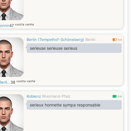
vuotta vanha
monnn
47
Berlin (Tempelhof-Schöneberg)
Berlin
0.4
serieuse serieuse serieus
vuotta vanha
erli...
38
Koblenz
Rheinland-Pfalz
0.8
serieux honnette sympa responsable