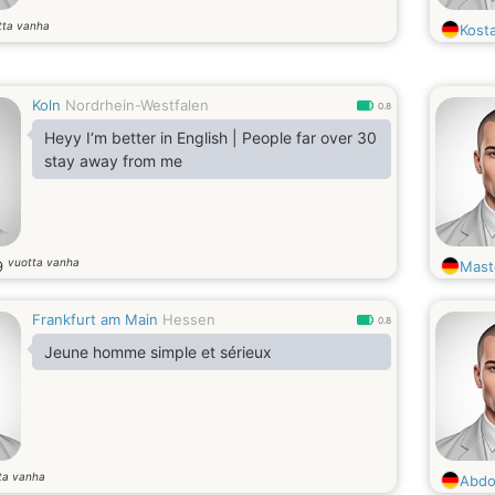
tta vanha
Kost
Koln
Nordrhein-Westfalen
0.8
Heyy I‘m better in English | People far over 30
stay away from me
vuotta vanha
9
Mast
Frankfurt am Main
Hessen
0.8
Jeune homme simple et sérieux
ta vanha
Abdo