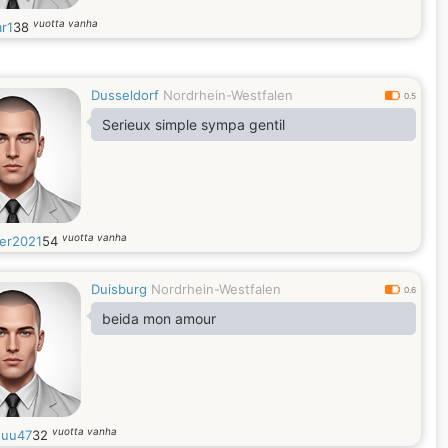
vuotta vanha
ar1
38
Dusseldorf
Nordrhein-Westfalen
0.5
Serieux simple sympa gentil
vuotta vanha
er2021
54
Duisburg
Nordrhein-Westfalen
0.6
beida mon amour
vuotta vanha
uu47
32