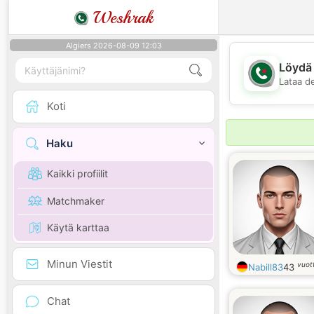
Weshrak
Algiers 2026-08-09 12:03
Löydä 
Lataa d
Koti
Haku
Kaikki profiilit
Matchmaker
Käytä karttaa
Minun Viestit
vuot
Nabill83
43
Chat