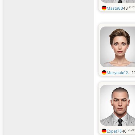
vuo
Masta83
43
Meryoula12...
1
vuot
Expat75
46