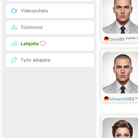
Videopuhelu
Toiminnot
vuotta 
Djelali
51
Lahjoita
Työn aikajana
v
Allmand49
53