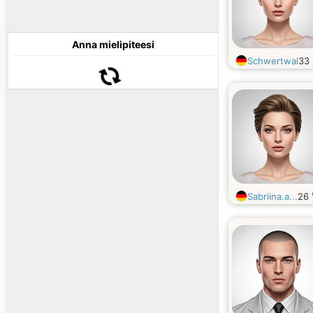
Anna mielipiteesi
Schwertwal
33
Sabriina.a...
26