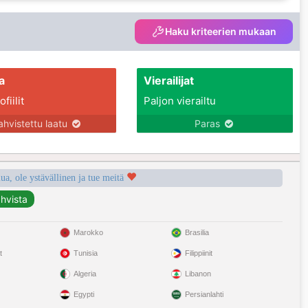
Haku kriteerien mukaan
a
Vierailijat
fiilit
Paljon vierailtu
ahvistettu laatu
Paras
a, ole ystävällinen ja tue meitä
Marokko
Brasilia
t
Tunisia
Filippiinit
Algeria
Libanon
Egypti
Persianlahti