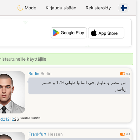
Mode
Kirjaudu sisään
Rekisteröidy
💖
💕
stautuneille käyttäjille
Berlin
Berlin
0.3
من مصر و عايش في المانيا طولي 179 و جسم
رياضي
vuotta vanha
d21212
26
Frankfurt
Hessen
0.4