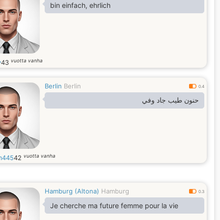
bin einfach, ehrlich
vuotta vanha
y
43
Berlin
Berlin
0.4
حنون طيب جاد وفي
vuotta vanha
m445
42
Hamburg (Altona)
Hamburg
0.3
Je cherche ma future femme pour la vie