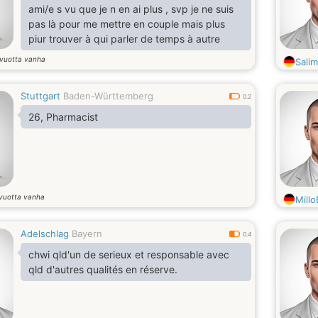
ami/e s vu que je n en ai plus , svp je ne suis
pas là pour me mettre en couple mais plus
piur trouver à qui parler de temps à autre
vuotta vanha
Sali
Stuttgart
Baden-Württemberg
0.2
26, Pharmacist
vuotta vanha
MilloB
Adelschlag
Bayern
0.4
chwi qld'un de serieux et responsable avec
qld d'autres qualités en réserve.