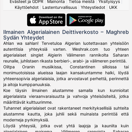
Evästeet ja GDPR
|
Mainonta
|
Tietoa meistä
|
Yksityisyys
|
Käyttöehdot
|
Lastenturvallisuus
|
Yhteystiedot
|
UKK
Ilmainen Algerialainen Deittiverkosto – Maghreb
Sydän Yhteydet
Ahlan wa sahlan! Tervetuloa Algerian luotettavaan yhteisöön
autenttisia yhteyksiä varten. Weshrak.com tuo yhteen
algerialaiset singlet Algierin Välimeren rannikolta Saharan
reunalle, juhlistaen rikasta berbieri-, arabi- ja välimeren perintöä.
Olitpa Oranin musiikissa, Constantinen silloissa tai
monimuotoisissa alueissa laajan kansakuntamme halki, löydä
yhteensopivia algerialaisia, jotka arvostavat perhettä, perinnettä
ja aitoja kumppanuuksia.
Koe täysin ilmainen alustamme samalla kun kunnioitat
algerialaista vieraanvaraisuutta ja vahvoja yhteisösiteitä, jotka
määrittävät kulttuurimme.
Tuhannet algerialaiset ovat rakentaneet merkityksellisiä suhteita
alustamme kautta, joka juhlii sekä muinaista perintöä että
moderneja pyrkimyksiä.
Löydä yhteysiä, jotka ovat yhtä laajoja ja kauniita kuin
algerialainen maisema, Välimeren rannoista Saharan