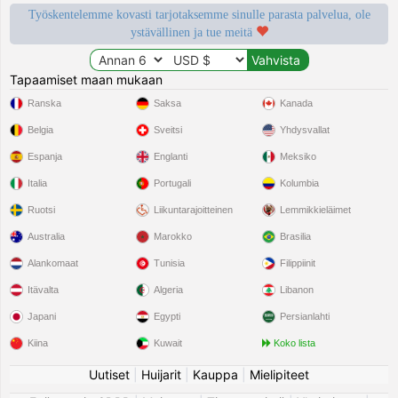
Työskentelemme kovasti tarjotaksemme sinulle parasta palvelua, ole
ystävällinen ja tue meitä
Tapaamiset maan mukaan
Ranska
Saksa
Kanada
Belgia
Sveitsi
Yhdysvallat
Espanja
Englanti
Meksiko
Italia
Portugali
Kolumbia
Ruotsi
Liikuntarajoitteinen
Lemmikkieläimet
Australia
Marokko
Brasilia
Alankomaat
Tunisia
Filippiinit
Itävalta
Algeria
Libanon
Japani
Egypti
Persianlahti
Kiina
Kuwait
Koko lista
Uutiset
|
Huijarit
|
Kauppa
|
Mielipiteet