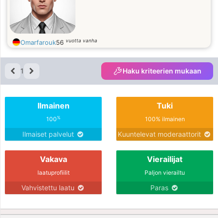
vuotta vanha
Omarfarouk
56
1
Haku kriteerien mukaan
Ilmainen
Tuki
%
100
100% ilmainen
Ilmaiset palvelut
Kuuntelevat moderaattorit
Vakava
Vierailijat
laatuprofiilit
Paljon vierailtu
Vahvistettu laatu
Paras