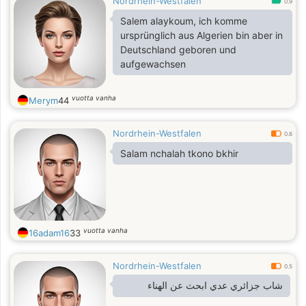
Nordrhein-Westfalen
0.9
Salem alaykoum, ich komme
ursprünglich aus Algerien bin aber in
Deutschland geboren und
aufgewachsen
vuotta vanha
Merym
44
Nordrhein-Westfalen
0.6
Salam nchalah tkono bkhir
vuotta vanha
16adam16
33
Nordrhein-Westfalen
0.5
شاب جزائري عدي ابحث عن الهناء