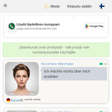
Weshrak
Toggle
Mode
Kirjaudu sisään
navigation
💖
Löydä täydellinen kumppani
Lataa deittisovelluksemme nyt!
💖
💕
💕
Jäsenkuvat ovat yksityisiä - näkyvissä vain
tunnistautuneille käyttäjille
Nordrhein-Westfalen
0.9
Ich möchte nichts über mich
erzählen
vuotta vanha
Raneli
41