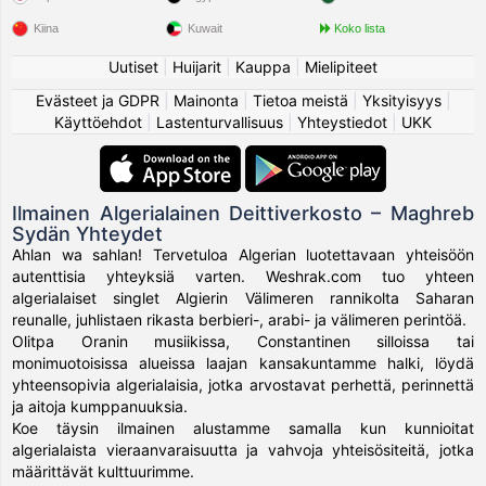
Kiina
Kuwait
Koko lista
Uutiset
|
Huijarit
|
Kauppa
|
Mielipiteet
Evästeet ja GDPR
|
Mainonta
|
Tietoa meistä
|
Yksityisyys
|
Käyttöehdot
|
Lastenturvallisuus
|
Yhteystiedot
|
UKK
Ilmainen Algerialainen Deittiverkosto – Maghreb
Sydän Yhteydet
Ahlan wa sahlan! Tervetuloa Algerian luotettavaan yhteisöön
autenttisia yhteyksiä varten. Weshrak.com tuo yhteen
algerialaiset singlet Algierin Välimeren rannikolta Saharan
reunalle, juhlistaen rikasta berbieri-, arabi- ja välimeren perintöä.
Olitpa Oranin musiikissa, Constantinen silloissa tai
monimuotoisissa alueissa laajan kansakuntamme halki, löydä
yhteensopivia algerialaisia, jotka arvostavat perhettä, perinnettä
ja aitoja kumppanuuksia.
Koe täysin ilmainen alustamme samalla kun kunnioitat
algerialaista vieraanvaraisuutta ja vahvoja yhteisösiteitä, jotka
määrittävät kulttuurimme.