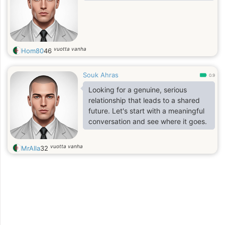
vuotta vanha
Hom80
46
Souk Ahras
0.9
Looking for a genuine, serious
relationship that leads to a shared
future. Let's start with a meaningful
conversation and see where it goes.
vuotta vanha
MrAlla
32