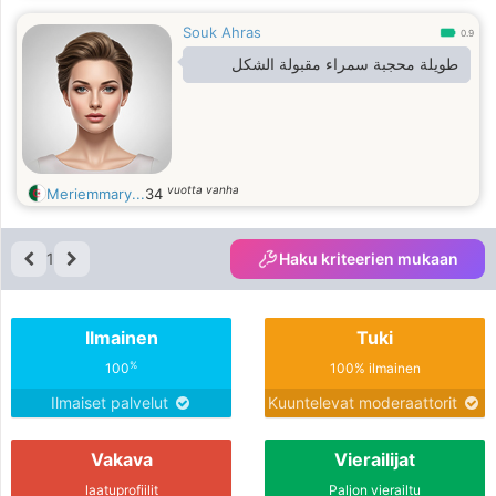
Souk Ahras
0.9
طويلة محجبة سمراء مقبولة الشكل
vuotta vanha
Meriemmary...
34
1
Haku kriteerien mukaan
Ilmainen
Tuki
%
100
100% ilmainen
Ilmaiset palvelut
Kuuntelevat moderaattorit
Vakava
Vierailijat
laatuprofiilit
Paljon vierailtu