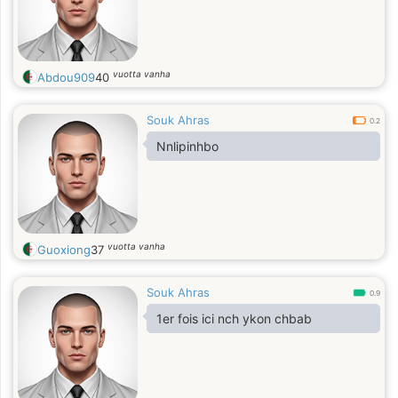
vuotta vanha
Abdou909
40
Souk Ahras
0.2
Nnlipinhbo
vuotta vanha
Guoxiong
37
Souk Ahras
0.9
1er fois ici nch ykon chbab