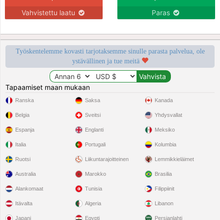
Vahvistettu laatu
Paras
Työskentelemme kovasti tarjotaksemme sinulle parasta palvelua, ole
ystävällinen ja tue meitä
Tapaamiset maan mukaan
Ranska
Saksa
Kanada
Belgia
Sveitsi
Yhdysvallat
Espanja
Englanti
Meksiko
Italia
Portugali
Kolumbia
Ruotsi
Liikuntarajoitteinen
Lemmikkieläimet
Australia
Marokko
Brasilia
Alankomaat
Tunisia
Filippiinit
Itävalta
Algeria
Libanon
Japani
Egypti
Persianlahti