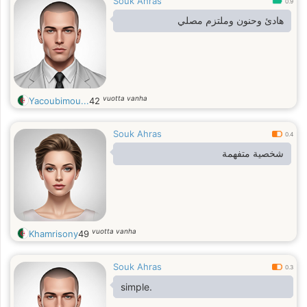
Souk Ahras
0.9
هادئ وحنون وملتزم مصلي
vuotta vanha
Yacoubimou...
42
Souk Ahras
0.4
شخصية متفهمة
vuotta vanha
Khamrisony
49
Souk Ahras
0.3
simple.