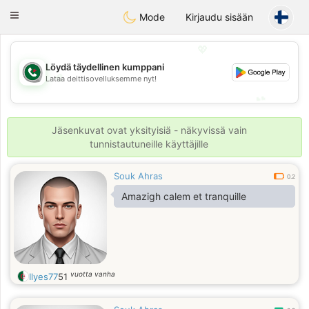
Weshrak
Toggle
Mode
Kirjaudu sisään
navigation
💖
Löydä täydellinen kumppani
💖
Lataa deittisovelluksemme nyt!
💕
💕
Jäsenkuvat ovat yksityisiä - näkyvissä vain
tunnistautuneille käyttäjille
Souk Ahras
0.2
Amazigh calem et tranquille
vuotta vanha
Ilyes77
51