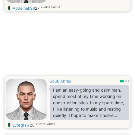
vuotta vanha
Abdelhak98
27
Souk Ahras
0.9
I am an easy-going and calm man. I
spend most of my time working on
construction sites. In my spare time,
I like listening to music and resting
quietly. I hope to make sincere
friends here.
vuotta vanha
Lytegfsw
28