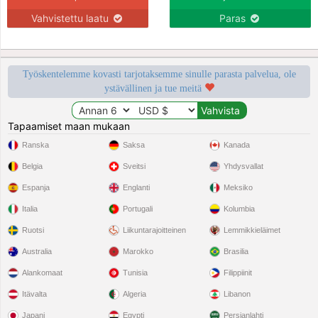
Vahvistettu laatu
Paras
Työskentelemme kovasti tarjotaksemme sinulle parasta palvelua, ole
ystävällinen ja tue meitä
Tapaamiset maan mukaan
Ranska
Saksa
Kanada
Belgia
Sveitsi
Yhdysvallat
Espanja
Englanti
Meksiko
Italia
Portugali
Kolumbia
Ruotsi
Liikuntarajoitteinen
Lemmikkieläimet
Australia
Marokko
Brasilia
Alankomaat
Tunisia
Filippiinit
Itävalta
Algeria
Libanon
Japani
Egypti
Persianlahti