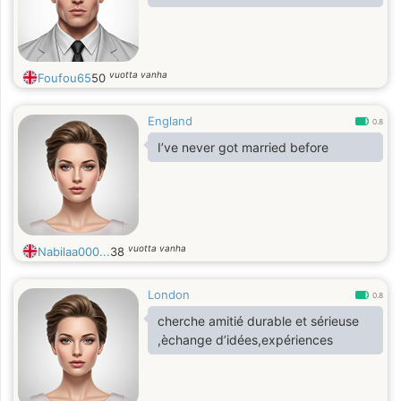
vuotta vanha
Foufou65
50
England
0.8
I’ve never got married before
vuotta vanha
Nabilaa000...
38
London
0.8
cherche amitié durable et sérieuse
,èchange d’idées,expériences