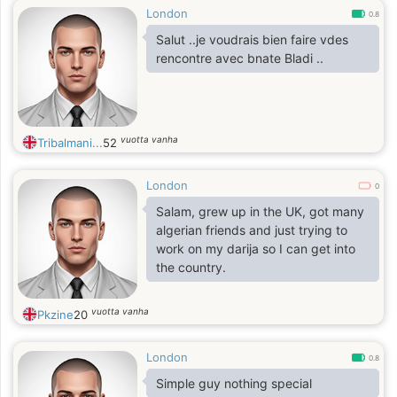
London
0.8
Salut ..je voudrais bien faire vdes
rencontre avec bnate Bladi ..
vuotta vanha
Tribalmani...
52
London
0
Salam, grew up in the UK, got many
algerian friends and just trying to
work on my darija so I can get into
the country.
vuotta vanha
Pkzine
20
London
0.8
Simple guy nothing special