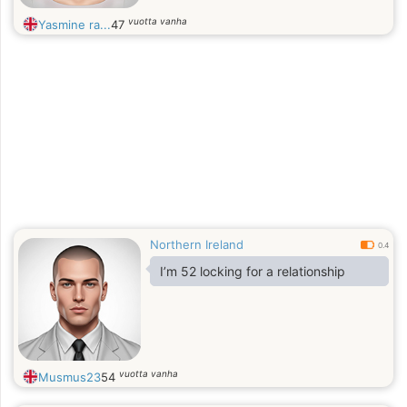
vuotta vanha
Yasmine ra...
47
Northern Ireland
0.4
I’m 52 locking for a relationship
vuotta vanha
Musmus23
54