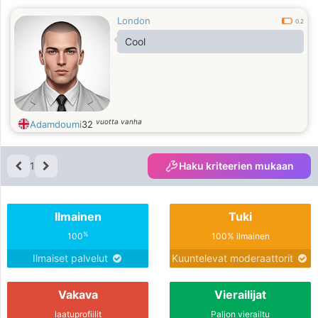
London
0.2
Cool
vuotta vanha
Adamdoumi
32
1
Haku kriteerien mukaan
Ilmainen
Tuki
%
100
100% ilmainen
Ilmaiset palvelut
Kuuntelevat moderaattorit
Vakava
Vierailijat
laatuprofiilit
Paljon vierailtu