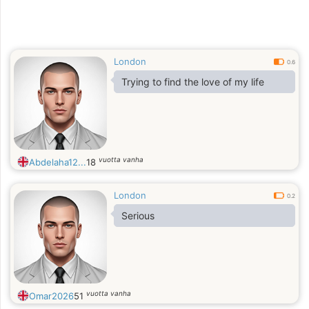
London
0.6
Trying to find the love of my life
vuotta vanha
Abdelaha12...
18
London
0.2
Serious
vuotta vanha
Omar2026
51