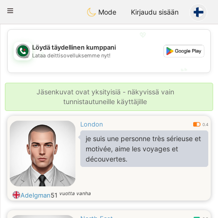
Weshrak
Toggle
Mode
Kirjaudu sisään
navigation
💖
Löydä täydellinen kumppani
💖
Lataa deittisovelluksemme nyt!
💕
💕
Jäsenkuvat ovat yksityisiä - näkyvissä vain
tunnistautuneille käyttäjille
London
0.4
je suis une personne très sérieuse et
motivée, aime les voyages et
découvertes.
vuotta vanha
Adelgman
51