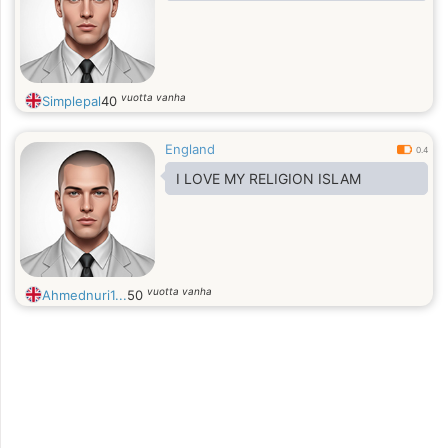
vuotta vanha
Simplepal
40
England
0.4
I LOVE MY RELIGION ISLAM
vuotta vanha
Ahmednuri1...
50