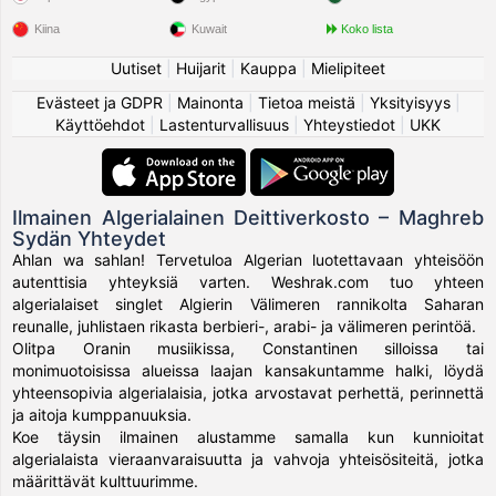
Kiina
Kuwait
Koko lista
Uutiset
|
Huijarit
|
Kauppa
|
Mielipiteet
Evästeet ja GDPR
|
Mainonta
|
Tietoa meistä
|
Yksityisyys
|
Käyttöehdot
|
Lastenturvallisuus
|
Yhteystiedot
|
UKK
Ilmainen Algerialainen Deittiverkosto – Maghreb
Sydän Yhteydet
Ahlan wa sahlan! Tervetuloa Algerian luotettavaan yhteisöön
autenttisia yhteyksiä varten. Weshrak.com tuo yhteen
algerialaiset singlet Algierin Välimeren rannikolta Saharan
reunalle, juhlistaen rikasta berbieri-, arabi- ja välimeren perintöä.
Olitpa Oranin musiikissa, Constantinen silloissa tai
monimuotoisissa alueissa laajan kansakuntamme halki, löydä
yhteensopivia algerialaisia, jotka arvostavat perhettä, perinnettä
ja aitoja kumppanuuksia.
Koe täysin ilmainen alustamme samalla kun kunnioitat
algerialaista vieraanvaraisuutta ja vahvoja yhteisösiteitä, jotka
määrittävät kulttuurimme.