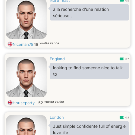
North East
0.9
à la recherche d'une relation
sérieuse ,
vuotta vanha
Niceman78
48
England
0.7
looking to find someone nice to talk
to
vuotta vanha
Houseparty...
52
London
0.8
Just simple confidente full of energie
love life