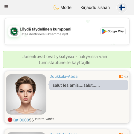
Weshrak
Toggle
Mode
Kirjaudu sisään
navigation
💖
Löydä täydellinen kumppani
Lataa deittisovelluksemme nyt!
💖
💕
💕
Jäsenkuvat ovat yksityisiä - näkyvissä vain
tunnistautuneille käyttäjille
Doukkala-Abda
0.3
salut les amis....salut......
vuotta vanha
Kati0000
56