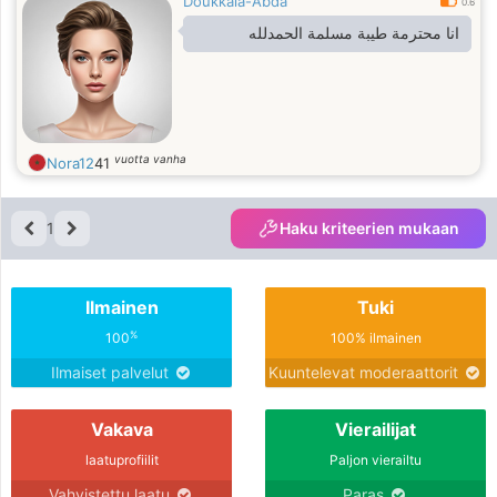
Doukkala-Abda
0.6
انا محترمة طيبة مسلمة الحمدلله
vuotta vanha
Nora12
41
1
Haku kriteerien mukaan
Ilmainen
Tuki
%
100
100% ilmainen
Ilmaiset palvelut
Kuuntelevat moderaattorit
Vakava
Vierailijat
laatuprofiilit
Paljon vierailtu
Vahvistettu laatu
Paras