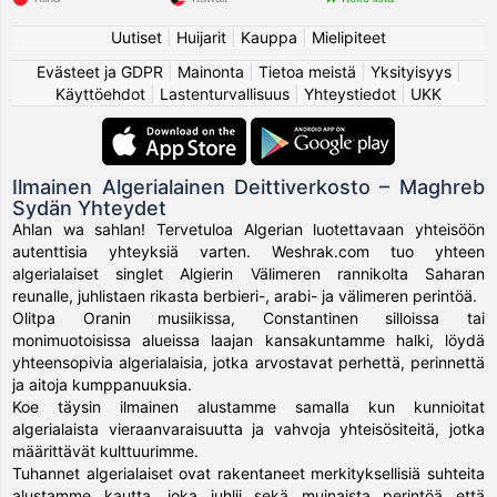
Uutiset
|
Huijarit
|
Kauppa
|
Mielipiteet
Evästeet ja GDPR
|
Mainonta
|
Tietoa meistä
|
Yksityisyys
|
Käyttöehdot
|
Lastenturvallisuus
|
Yhteystiedot
|
UKK
Ilmainen Algerialainen Deittiverkosto – Maghreb
Sydän Yhteydet
Ahlan wa sahlan! Tervetuloa Algerian luotettavaan yhteisöön
autenttisia yhteyksiä varten. Weshrak.com tuo yhteen
algerialaiset singlet Algierin Välimeren rannikolta Saharan
reunalle, juhlistaen rikasta berbieri-, arabi- ja välimeren perintöä.
Olitpa Oranin musiikissa, Constantinen silloissa tai
monimuotoisissa alueissa laajan kansakuntamme halki, löydä
yhteensopivia algerialaisia, jotka arvostavat perhettä, perinnettä
ja aitoja kumppanuuksia.
Koe täysin ilmainen alustamme samalla kun kunnioitat
algerialaista vieraanvaraisuutta ja vahvoja yhteisösiteitä, jotka
määrittävät kulttuurimme.
Tuhannet algerialaiset ovat rakentaneet merkityksellisiä suhteita
alustamme kautta, joka juhlii sekä muinaista perintöä että