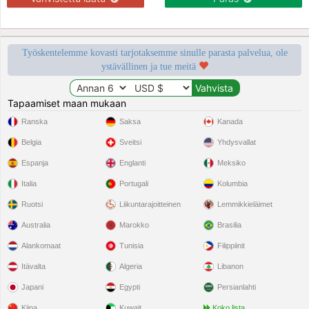
Työskentelemme kovasti tarjotaksemme sinulle parasta palvelua, ole
ystävällinen ja tue meitä
Tapaamiset maan mukaan
Ranska
Saksa
Kanada
Belgia
Sveitsi
Yhdysvallat
Espanja
Englanti
Meksiko
Italia
Portugali
Kolumbia
Ruotsi
Liikuntarajoitteinen
Lemmikkieläimet
Australia
Marokko
Brasilia
Alankomaat
Tunisia
Filippiinit
Itävalta
Algeria
Libanon
Japani
Egypti
Persianlahti
Kiina
Kuwait
Koko lista