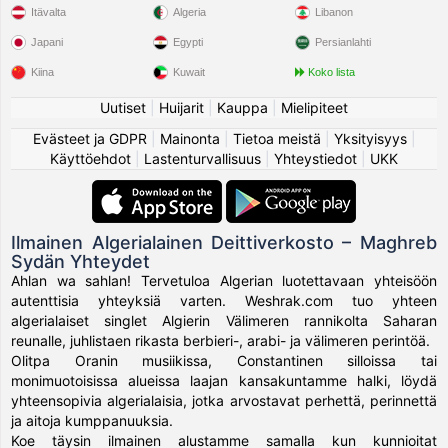
Itävalta
Algeria
Libanon
Japani
Egypti
Persianlahti
Kiina
Kuwait
Koko lista
Uutiset
|
Huijarit
|
Kauppa
|
Mielipiteet
Evästeet ja GDPR
|
Mainonta
|
Tietoa meistä
|
Yksityisyys
|
Käyttöehdot
|
Lastenturvallisuus
|
Yhteystiedot
|
UKK
Ilmainen Algerialainen Deittiverkosto – Maghreb
Sydän Yhteydet
Ahlan wa sahlan! Tervetuloa Algerian luotettavaan yhteisöön
autenttisia yhteyksiä varten. Weshrak.com tuo yhteen
algerialaiset singlet Algierin Välimeren rannikolta Saharan
reunalle, juhlistaen rikasta berbieri-, arabi- ja välimeren perintöä.
Olitpa Oranin musiikissa, Constantinen silloissa tai
monimuotoisissa alueissa laajan kansakuntamme halki, löydä
yhteensopivia algerialaisia, jotka arvostavat perhettä, perinnettä
ja aitoja kumppanuuksia.
Koe täysin ilmainen alustamme samalla kun kunnioitat