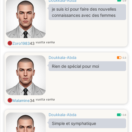
Doukkala-Abda
0.9
je suis ici pour faire des nouvelles
connaissances avec des femmes
vuotta vanha
Zoro1983
43
Doukkala-Abda
0.3
Rien de spécial pour moi
vuotta vanha
Malamine
34
Doukkala-Abda
0.8
Simple et symphatique