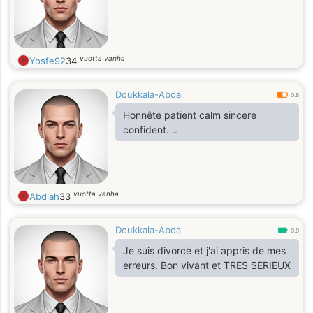
vuotta vanha
Yosfe92
34
Doukkala-Abda
0.6
Honnête patient calm sincere
confident. ..
vuotta vanha
Abdlah
33
Doukkala-Abda
0.9
Je suis divorcé et j'ai appris de mes
erreurs. Bon vivant et TRES SERIEUX