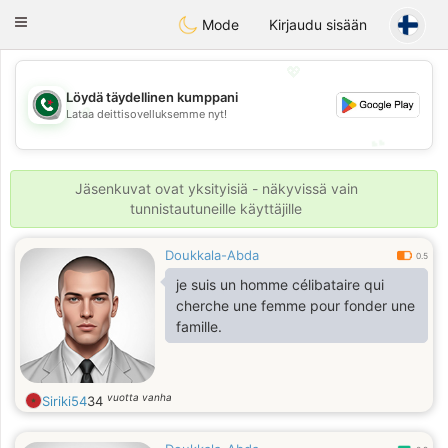
Weshrak
Toggle
Mode
Kirjaudu sisään
navigation
💖
Löydä täydellinen kumppani
💖
Lataa deittisovelluksemme nyt!
💕
💕
Jäsenkuvat ovat yksityisiä - näkyvissä vain
tunnistautuneille käyttäjille
Doukkala-Abda
0.5
je suis un homme célibataire qui
cherche une femme pour fonder une
famille.
vuotta vanha
Siriki54
34