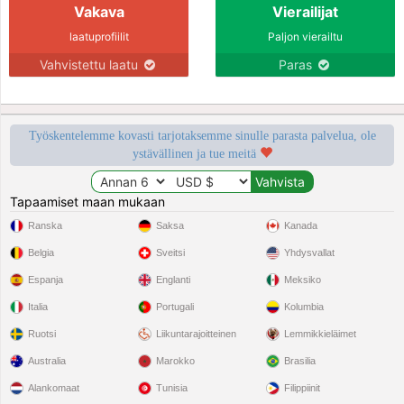
Vakava
Vierailijat
laatuprofiilit
Paljon vierailtu
Vahvistettu laatu
Paras
Työskentelemme kovasti tarjotaksemme sinulle parasta palvelua, ole
ystävällinen ja tue meitä
Tapaamiset maan mukaan
Ranska
Saksa
Kanada
Belgia
Sveitsi
Yhdysvallat
Espanja
Englanti
Meksiko
Italia
Portugali
Kolumbia
Ruotsi
Liikuntarajoitteinen
Lemmikkieläimet
Australia
Marokko
Brasilia
Alankomaat
Tunisia
Filippiinit