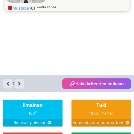
vuotta vanha
Mustabah
61
1
Haku kriteerien mukaan
Ilmainen
Tuki
%
100
100% ilmainen
Ilmaiset palvelut
Kuuntelevat moderaattorit