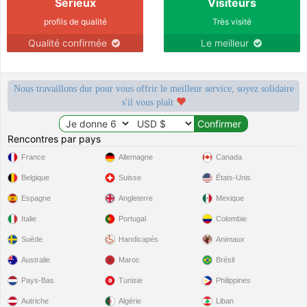
Sérieux
Visiteurs
profils de qualité
Très visité
Qualité confirmée
Le meilleur
Nous travaillons dur pour vous offrir le meilleur service, soyez solidaire
s'il vous plaît
Rencontres par pays
France
Allemagne
Canada
Belgique
Suisse
États-Unis
Espagne
Angleterre
Mexique
Italie
Portugal
Colombie
Suède
Handicapés
Animaux
Australie
Maroc
Brésil
Pays-Bas
Tunisie
Philippines
Autriche
Algérie
Liban