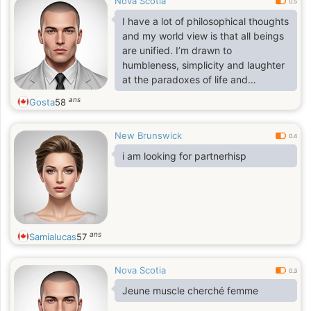
Nova Scotia
0.5
I have a lot of philosophical thoughts
and my world view is that all beings
are unified. I’m drawn to
humbleness, simplicity and laughter
at the paradoxes of life and
permanent knowledge claims.
ans
Gosta
58
I've been told I am deep thinker,
New Brunswick
highly adaptive, wide worldly skillset
0.4
and knowledge from poetry to car
i am looking for partnerhisp
mechanics hehehe!
I am fit, active and enjoy the good
things in life. I am happy in my own
body. I love travel and exploring
ans
Samialucas
57
new places and foods. I love
meeting new people and learning
about them
Nova Scotia
0.3
Jeune muscle cherché femme