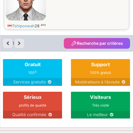
ans
Tshipoowah
28
1
Recherche par critères
Gratuit
Support
%
100
100% gratuit
Services gratuits
Modérateurs à l'écoute
Sérieux
Visiteurs
profils de qualité
Très visité
Qualité confirmée
Le meilleur