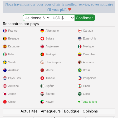
Nous travaillons dur pour vous offrir le meilleur service, soyez solidaire
s'il vous plaît
Rencontres par pays
France
Allemagne
Canada
Belgique
Suisse
États-Unis
Espagne
Angleterre
Mexique
Italie
Portugal
Colombie
Suède
Handicapés
Animaux
Australie
Maroc
Brésil
Pays-Bas
Tunisie
Philippines
Autriche
Algérie
Liban
Japon
Égypte
Golfe
Chine
Koweït
Toute la liste
Actualités
|
Arnaqueurs
|
Boutique
|
Opinions