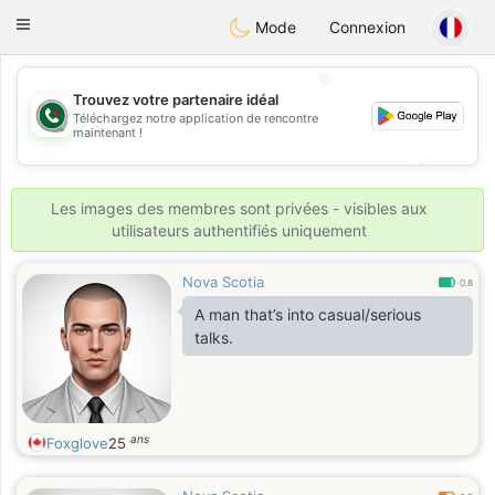
Weshrak
Toggle
Mode
Connexion
navigation
💖
Trouvez votre partenaire idéal
Téléchargez notre application de rencontre
💖
maintenant !
💕
💕
Les images des membres sont privées - visibles aux
utilisateurs authentifiés uniquement
Nova Scotia
0.8
A man that’s into casual/serious
talks.
ans
Foxglove
25