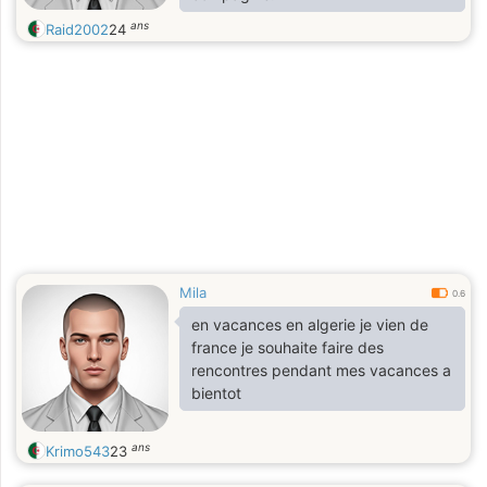
ans
Raid2002
24
Mila
0.6
en vacances en algerie je vien de
france je souhaite faire des
rencontres pendant mes vacances a
bientot
ans
Krimo543
23