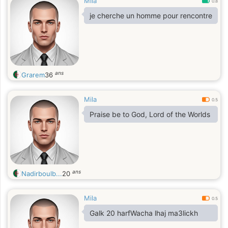
Mila
0.8
je cherche un homme pour rencontre
ans
Grarem
36
Mila
0.5
Praise be to God, Lord of the Worlds
ans
Nadirboulb...
20
Mila
0.5
Galk 20 harfWacha lhaj ma3lickh