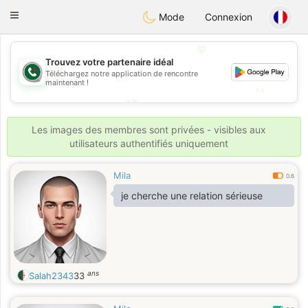
Weshrak
Toggle
Mode
Connexion
navigation
💖
Trouvez votre partenaire idéal
💖
Téléchargez notre application de rencontre
maintenant !
💕
💕
Les images des membres sont privées - visibles aux
utilisateurs authentifiés uniquement
Mila
0.6
je cherche une relation sérieuse
ans
Salah2343
33