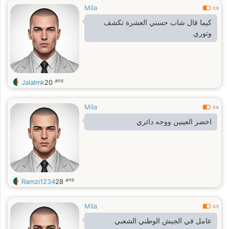
Mila
0.6
كيما قال شاب حسني العشرة تكشف
وتوري
ans
Jalalmk
20
Mila
0.6
اخضر العينين ووجه دائري
ans
Ramzi1234
28
Mila
0.5
عامل في الجيش الوطني الشعبي