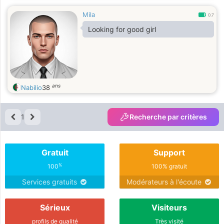
Mila
0.7
Looking for good girl
ans
Nabilio
38
1
Recherche par critères
Gratuit
Support
%
100
100% gratuit
Services gratuits
Modérateurs à l'écoute
Sérieux
Visiteurs
profils de qualité
Très visité