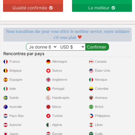
Qualité confirmée
Le meilleur
Nous travaillons dur pour vous offrir le meilleur service, soyez solidaire
s'il vous plaît
Rencontres par pays
France
Allemagne
Canada
Belgique
Suisse
États-Unis
Espagne
Angleterre
Mexique
Italie
Portugal
Colombie
Suède
Handicapés
Animaux
Australie
Maroc
Brésil
Pays-Bas
Tunisie
Philippines
Autriche
Algérie
Liban
Japon
Égypte
Golfe