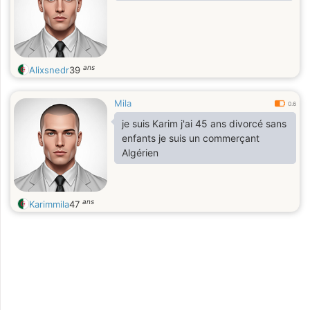
ans
Alixsnedr
39
Mila
0.6
je suis Karim j'ai 45 ans divorcé sans
enfants je suis un commerçant
Algérien
ans
Karimmila
47