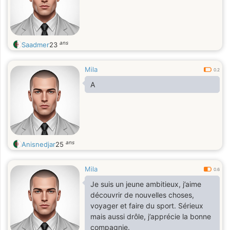
ans
Saadmer
23
Mila
0.2
A
ans
Anisnedjar
25
Mila
0.6
Je suis un jeune ambitieux, j’aime
découvrir de nouvelles choses,
voyager et faire du sport. Sérieux
mais aussi drôle, j’apprécie la bonne
compagnie.