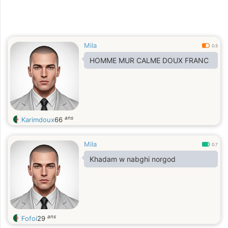
Mila
0.5
HOMME MUR CALME DOUX FRANC
ans
Karimdoux
66
Mila
0.7
Khadam w nabghi norgod
ans
Fofoi
29