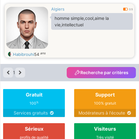
Algiers
0.5
homme simple,cool,aime la
vie,intellectuel
ans
Habibrouhi
54
1
Recherche par critères
Gratuit
Support
%
100
100% gratuit
Services gratuits
Modérateurs à l'écoute
Sérieux
Visiteurs
profils de qualité
Très visité