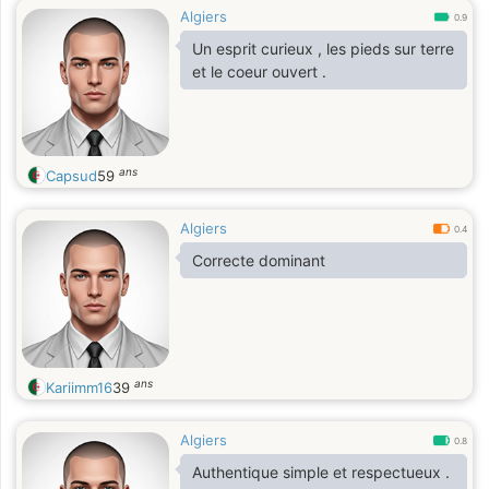
Algiers
0.9
Un esprit curieux , les pieds sur terre
et le coeur ouvert .
ans
Capsud
59
Algiers
0.4
Correcte dominant
ans
Kariimm16
39
Algiers
0.8
Authentique simple et respectueux .