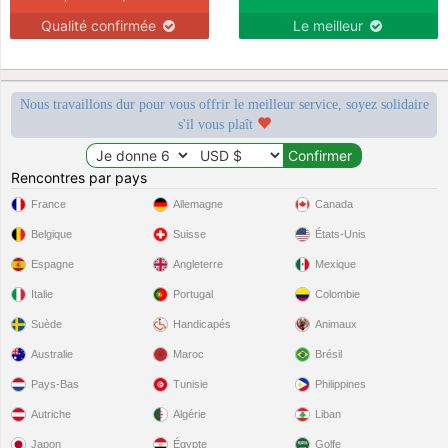
Qualité confirmée
Le meilleur
Nous travaillons dur pour vous offrir le meilleur service, soyez solidaire
s'il vous plaît
Rencontres par pays
France
Allemagne
Canada
Belgique
Suisse
États-Unis
Espagne
Angleterre
Mexique
Italie
Portugal
Colombie
Suède
Handicapés
Animaux
Australie
Maroc
Brésil
Pays-Bas
Tunisie
Philippines
Autriche
Algérie
Liban
Japon
Égypte
Golfe