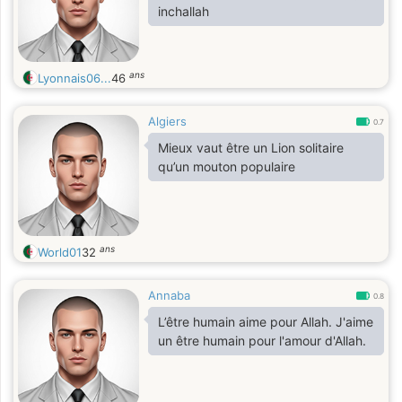
inchallah
ans
Lyonnais06...
46
Algiers
0.7
Mieux vaut être un Lion solitaire
qu’un mouton populaire
ans
World01
32
Annaba
0.8
L’être humain aime pour Allah. J'aime
un être humain pour l'amour d'Allah.