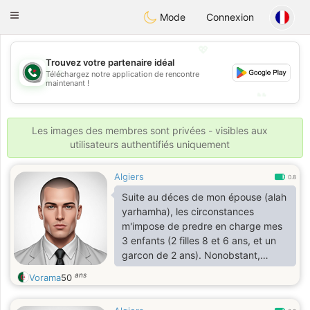
Weshrak
Toggle
Mode
Connexion
navigation
💖
Trouvez votre partenaire idéal
💖
Téléchargez notre application de rencontre
maintenant !
💕
💕
Les images des membres sont privées - visibles aux
utilisateurs authentifiés uniquement
Algiers
0.8
Suite au déces de mon épouse (alah
yarhamha), les circonstances
m'impose de predre en charge mes
3 enfants (2 filles 8 et 6 ans, et un
garcon de 2 ans). Nonobstant,
l'horizon est totalement sombre or
ans
Vorama
50
l'éclairessisement jaillira
inéluctablement grâce à la vonlenté