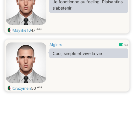
Je fonctionne au feeling. Plaisantins
s'abstenir
ans
Maylike16
47
Algiers
0.8
Cool, simple et vive la vie
ans
Crazymen
50