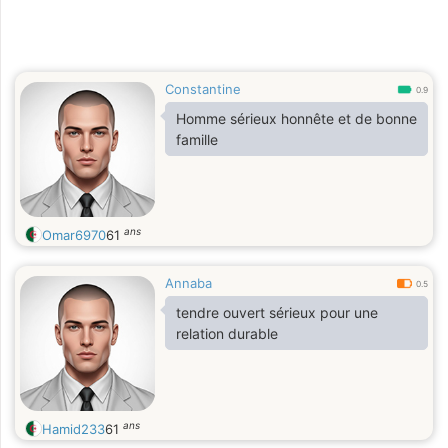
Constantine
0.9
Homme sérieux honnête et de bonne
famille
ans
Omar6970
61
Annaba
0.5
tendre ouvert sérieux pour une
relation durable
ans
Hamid233
61