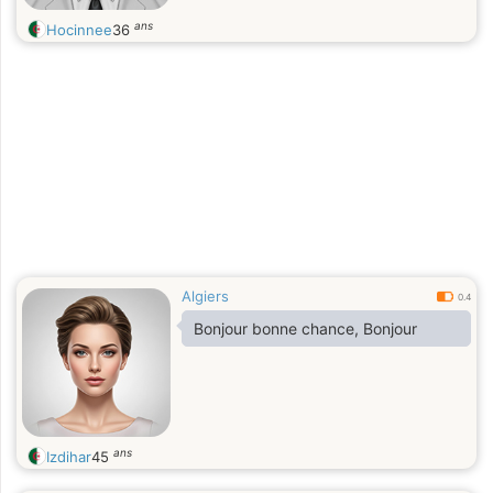
ans
Hocinnee
36
Algiers
0.4
Bonjour bonne chance, Bonjour
ans
Izdihar
45