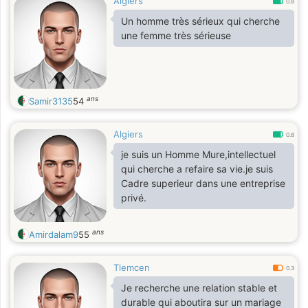
Algiers
de dieu.
0.8
Un homme très sérieux qui cherche
une femme très sérieuse
ans
Samir3135
54
Algiers
0.8
je suis un Homme Mure,intellectuel
qui cherche a refaire sa vie.je suis
Cadre superieur dans une entreprise
privé.
ans
Amirdalam9
55
Tlemcen
0.3
Je recherche une relation stable et
durable qui aboutira sur un mariage