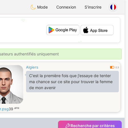
Mode
Connexion
S'inscrire
💖
💕
isateurs authentifiés uniquement
Algiers
0.3
C'est la première fois que j'essaye de tenter
ma chance sur ce site pour trouver la femme
de mon avenir
ans
r.psg
39
Recherche par critères