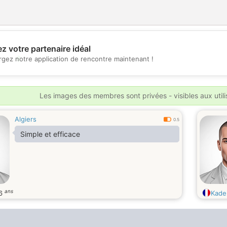
z votre partenaire idéal
💖
rgez notre application de rencontre maintenant !
💕
Les images des membres sont privées - visibles aux util
Algiers
0.5
Simple et efficace
ans
6
Kade