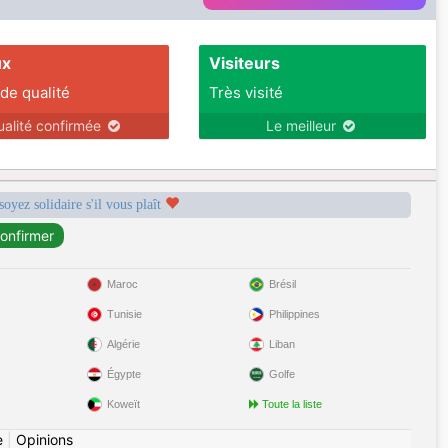
ux
Visiteurs
 de qualité
Très visité
ualité confirmée
Le meilleur
soyez solidaire s'il vous plaît
Maroc
Brésil
Tunisie
Philippines
Algérie
Liban
Égypte
Golfe
Koweït
Toute la liste
e
|
Opinions