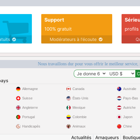
Support
Série
100% gratuit
profils
atuits
Modérateurs à l'écoute
Q
Nous travaillons dur pour vous offrir le meilleur service, 
pays
Allemagne
Canada
Australie
Suisse
États-Unis
Pays-Bas
Angleterre
Mexique
Autriche
Portugal
Colombie
Japon
Handicapés
Animaux
Chine
Actualités
|
Arnaqueurs
|
Boutiqu