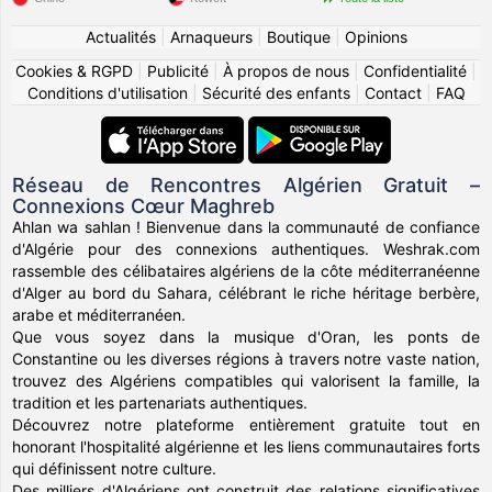
Actualités
|
Arnaqueurs
|
Boutique
|
Opinions
Cookies & RGPD
|
Publicité
|
À propos de nous
|
Confidentialité
|
Conditions d'utilisation
|
Sécurité des enfants
|
Contact
|
FAQ
Réseau de Rencontres Algérien Gratuit –
Connexions Cœur Maghreb
Ahlan wa sahlan ! Bienvenue dans la communauté de confiance
d'Algérie pour des connexions authentiques. Weshrak.com
rassemble des célibataires algériens de la côte méditerranéenne
d'Alger au bord du Sahara, célébrant le riche héritage berbère,
arabe et méditerranéen.
Que vous soyez dans la musique d'Oran, les ponts de
Constantine ou les diverses régions à travers notre vaste nation,
trouvez des Algériens compatibles qui valorisent la famille, la
tradition et les partenariats authentiques.
Découvrez notre plateforme entièrement gratuite tout en
honorant l'hospitalité algérienne et les liens communautaires forts
qui définissent notre culture.
Des milliers d'Algériens ont construit des relations significatives