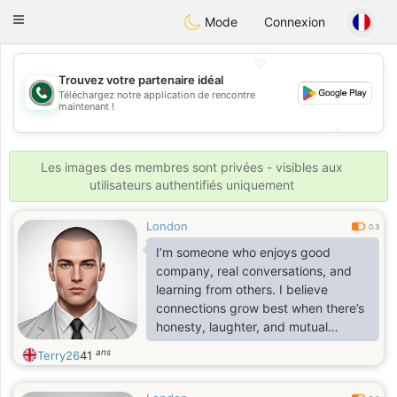
Weshrak
Toggle
Mode
Connexion
navigation
💖
Trouvez votre partenaire idéal
Téléchargez notre application de rencontre
💖
maintenant !
💕
💕
Les images des membres sont privées - visibles aux
utilisateurs authentifiés uniquement
London
0.3
I’m someone who enjoys good
company, real conversations, and
learning from others. I believe
connections grow best when there’s
honesty, laughter, and mutual
respect.
ans
Terry26
41