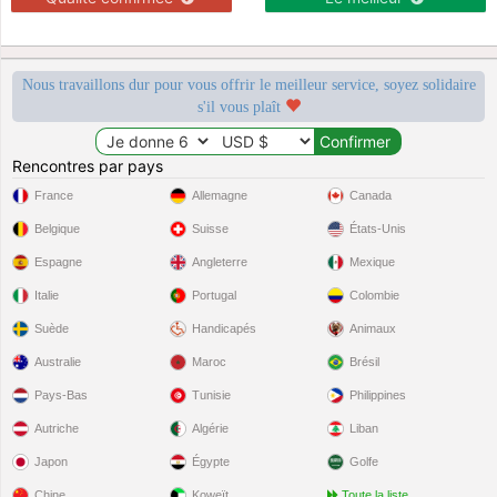
Nous travaillons dur pour vous offrir le meilleur service, soyez solidaire
s'il vous plaît
Rencontres par pays
France
Allemagne
Canada
Belgique
Suisse
États-Unis
Espagne
Angleterre
Mexique
Italie
Portugal
Colombie
Suède
Handicapés
Animaux
Australie
Maroc
Brésil
Pays-Bas
Tunisie
Philippines
Autriche
Algérie
Liban
Japon
Égypte
Golfe
Chine
Koweït
Toute la liste