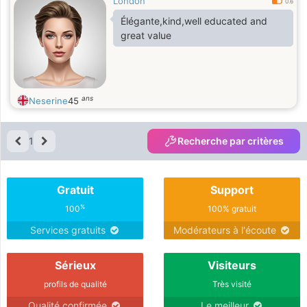
London
0.6
Élégante,kind,well educated and
great value
ans
Neserine
45
1
Recherche par critères
Gratuit
Support
%
100
100% gratuit
Services gratuits
Modérateurs à l'écoute
Sérieux
Visiteurs
profils de qualité
Très visité
Qualité confirmée
Le meilleur