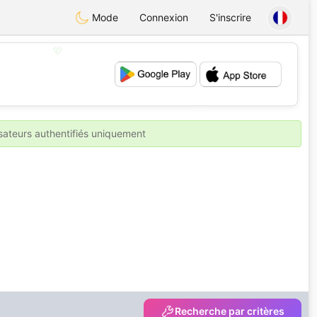
Mode
Connexion
S'inscrire
💖
💕
isateurs authentifiés uniquement
Recherche par critères