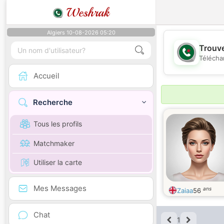
Weshrak
Algiers 10-08-2026 05:20
Trouve
Télécha
Accueil
Recherche
Tous les profils
Matchmaker
Utiliser la carte
Mes Messages
ans
Zaiaa
56
Chat
1