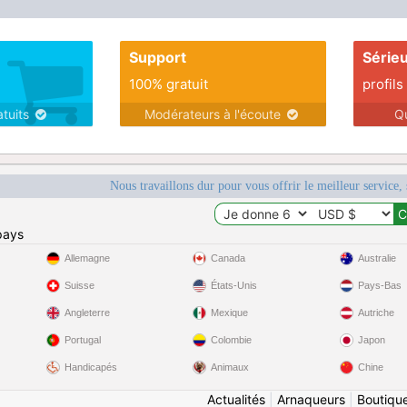
we’ll connect effortlessly.
Support
Série
100% gratuit
profils
atuits
Modérateurs à l'écoute
Q
Nous travaillons dur pour vous offrir le meilleur service, 
pays
Allemagne
Canada
Australie
Suisse
États-Unis
Pays-Bas
Angleterre
Mexique
Autriche
Portugal
Colombie
Japon
Handicapés
Animaux
Chine
Actualités
|
Arnaqueurs
|
Boutiqu