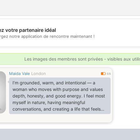
z votre partenaire idéal
rgez notre application de rencontre maintenant !
💖
💕
Les images des membres sont privées - visibles aux util
Maida Vale
London
0.5
I’m grounded, warm, and intentional — a
woman who moves with purpose and values
depth, honesty, and good energy. I feel most
myself in nature, having meaningful
conversations, and creating a life that feels
spacious and full of substance. I’m drawn to
people who are genuine, self‑aware,
emotionally mature, and ready for something
real. If you’re steady, kind, and know yourself,