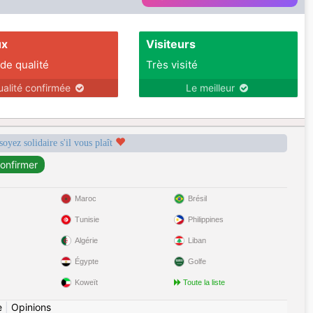
ux
Visiteurs
 de qualité
Très visité
ualité confirmée
Le meilleur
soyez solidaire s'il vous plaît
Maroc
Brésil
Tunisie
Philippines
Algérie
Liban
Égypte
Golfe
Koweït
Toute la liste
e
|
Opinions