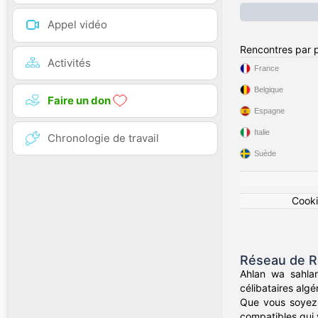
Appel vidéo
Rencontres par 
Activités
France
Belgique
Faire un don
Espagne
Italie
Chronologie de travail
Suède
Cook
Réseau de R
Ahlan wa sahla
célibataires alg
Que vous soyez 
compatibles qui v