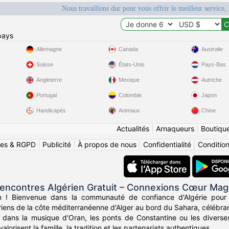
Nous travaillons dur pour vous offrir le meilleur service, 
pays
Allemagne
Canada
Australie
Suisse
États-Unis
Pays-Bas
Angleterre
Mexique
Autriche
Portugal
Colombie
Japon
Handicapés
Animaux
Chine
Actualités
|
Arnaqueurs
|
Boutiqu
ies & RGPD
|
Publicité
|
À propos de nous
|
Confidentialité
|
Conditions
encontres Algérien Gratuit – Connexions Cœur Ma
n ! Bienvenue dans la communauté de confiance d'Algérie pour
ériens de la côte méditerranéenne d'Alger au bord du Sahara, célébran
dans la musique d'Oran, les ponts de Constantine ou les diverses 
alorisent la famille, la tradition et les partenariats authentiques.