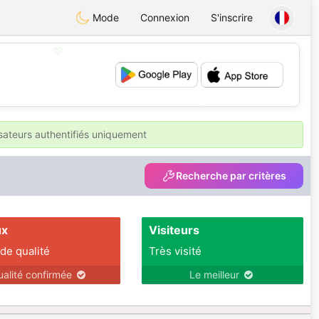
Mode
Connexion
S'inscrire
💖
💕
isateurs authentifiés uniquement
Recherche par critères
ux
Visiteurs
 de qualité
Très visité
ualité confirmée
Le meilleur