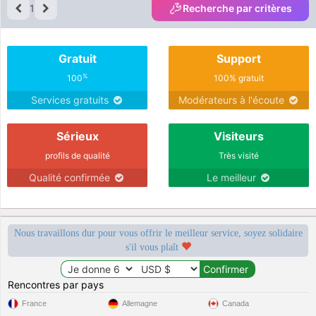
1
Recherche par critères
Gratuit
Support
%
100
100% gratuit
Services gratuits
Modérateurs à l'écoute
Sérieux
Visiteurs
profils de qualité
Très visité
Qualité confirmée
Le meilleur
Nous travaillons dur pour vous offrir le meilleur service, soyez solidaire
s'il vous plaît
Rencontres par pays
France
Allemagne
Canada