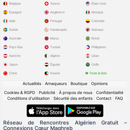
Belgique
Suisse
États-Unis
Espagne
Angleterre
Mexique
Italie
Portugal
Colombie
Suède
Handicapés
Animaux
Australie
Maroc
Brésil
Pays-Bas
Tunisie
Philippines
Autriche
Algérie
Liban
Japon
Égypte
Golfe
Chine
Koweït
Toute la liste
Actualités
|
Arnaqueurs
|
Boutique
|
Opinions
Cookies & RGPD
|
Publicité
|
À propos de nous
|
Confidentialité
|
Conditions d'utilisation
|
Sécurité des enfants
|
Contact
|
FAQ
Réseau de Rencontres Algérien Gratuit –
Connexions Cœur Maghreb