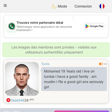
Weshrak
Toggle
Mode
Connexion
navigation
💖
Trouvez votre partenaire idéal
Téléchargez notre application de rencontre
💖
maintenant !
💕
💕
Les images des membres sont privées - visibles aux
utilisateurs authentifiés uniquement
Tunis
0.5
Mohamed 19 Yeats old i live on
tunisia i have a good family . am
muslim i l'île a good girl ans seriously
girl
ans
Dadd546
28