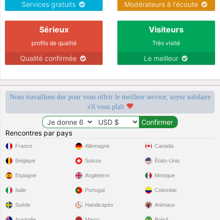
Services gratuits
Modérateurs à l'écoute
Sérieux
Visiteurs
profils de qualité
Très visité
Qualité confirmée
Le meilleur
Nous travaillons dur pour vous offrir le meilleur service, soyez solidaire
s'il vous plaît
Rencontres par pays
France
Allemagne
Canada
Belgique
Suisse
États-Unis
Espagne
Angleterre
Mexique
Italie
Portugal
Colombie
Suède
Handicapés
Animaux
Australie
Maroc
Brésil