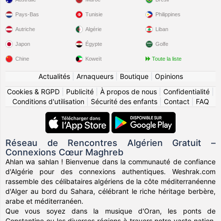
Pays-Bas
Tunisie
Philippines
Autriche
Algérie
Liban
Japon
Égypte
Golfe
Chine
Koweït
Toute la liste
Actualités
|
Arnaqueurs
|
Boutique
|
Opinions
Cookies & RGPD
|
Publicité
|
À propos de nous
|
Confidentialité
|
Conditions d'utilisation
|
Sécurité des enfants
|
Contact
|
FAQ
Réseau de Rencontres Algérien Gratuit –
Connexions Cœur Maghreb
Ahlan wa sahlan ! Bienvenue dans la communauté de confiance
d'Algérie pour des connexions authentiques. Weshrak.com
rassemble des célibataires algériens de la côte méditerranéenne
d'Alger au bord du Sahara, célébrant le riche héritage berbère,
arabe et méditerranéen.
Que vous soyez dans la musique d'Oran, les ponts de
Constantine ou les diverses régions à travers notre vaste nation,