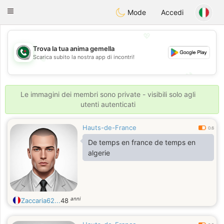
Weshrak
Toggle
Mode
Accedi
navigation
💖
Trova la tua anima gemella
Scarica subito la nostra app di incontri!
💖
💕
💕
Le immagini dei membri sono private - visibili solo agli
utenti autenticati
Hauts-de-France
0.6
De temps en france de temps en
algerie
anni
Zaccaria62...
48