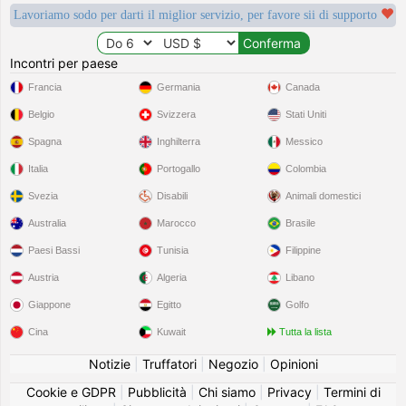
Lavoriamo sodo per darti il miglior servizio, per favore sii di supporto
Incontri per paese
Francia
Germania
Canada
Belgio
Svizzera
Stati Uniti
Spagna
Inghilterra
Messico
Italia
Portogallo
Colombia
Svezia
Disabili
Animali domestici
Australia
Marocco
Brasile
Paesi Bassi
Tunisia
Filippine
Austria
Algeria
Libano
Giappone
Egitto
Golfo
Cina
Kuwait
Tutta la lista
Notizie
|
Truffatori
|
Negozio
|
Opinioni
Cookie e GDPR
|
Pubblicità
|
Chi siamo
|
Privacy
|
Termini di