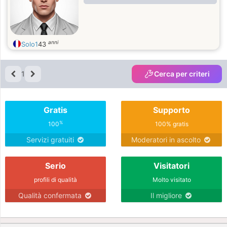
anni
Solo1
43
1
Cerca per criteri
Gratis
Supporto
%
100
100% gratis
Servizi gratuiti
Moderatori in ascolto
Serio
Visitatori
profili di qualità
Molto visitato
Qualità confermata
Il migliore