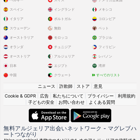
ベルギー
スイス
アメリカ合衆国
スペイン
イングランド
メキシコ
イタリア
ポルトガル
コロンビア
スウェーデン
無効
ペット
オーストラリア
モロッコ
ブラジル
オランダ
チュニジア
フィリピン
オーストリア
アルジェリア
レバノン
日本
エジプト
湾岸
中国
クウェート
すべてのリスト
ニュース
|
詐欺師
|
ストア
|
意見
Cookie & GDPR
|
広告
|
私たちについて
|
プライバシー
|
利用規約
|
子どもの安全
|
お問い合わせ
|
よくある質問
無料アルジェリア出会いネットワーク - マグレブハ
ートつながり