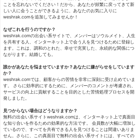
ことを忘れないでください！だから、あなたが頻繁に戻ってきて新
しい人に会うことができるように、あなたのお気に入りに
weshrak.comを追加してみませんか！
なぜこれを行うのですか？
weshrak.comの出会い系サイトで、メンバーはソウルメイト、人生
を共有する人、インターネット上で会う人を見つけるために登録し
ます。これは、調和のとれた、幸せで充実した、永続的な関係につ
ながります。結婚しても。
誰かがあなたを悩ませていますか？あなたに嫌がらせをしています
か？
weshrak.comでは、顧客からの苦情を非常に深刻に受け止めていま
す。 さらに効率的にするために、メンバーのコメントが考慮され、
サービスの向上に貢献することを目的とした苦情処理プロセスを開
発しました。
見つからない場合はどうなりますか？
無料の出会い系サイトweshrak.comは、インターネット上で真面目
な知り合いを作るための効果的な方法です。 会員数が大幅に増加し
ているので、すべてを共有できる人を見つけることは間違いありま
せん。さらに、この真面目で無料の出会い系サイトには、すべての