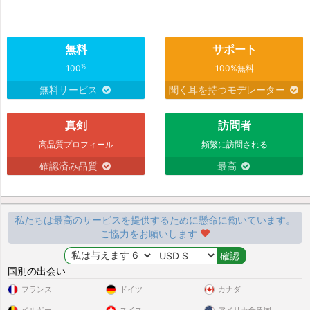
無料
サポート
%
100
100%無料
無料サービス
聞く耳を持つモデレーター
真剣
訪問者
高品質プロフィール
頻繁に訪問される
確認済み品質
最高
私たちは最高のサービスを提供するために懸命に働いています。
ご協力をお願いします
国別の出会い
フランス
ドイツ
カナダ