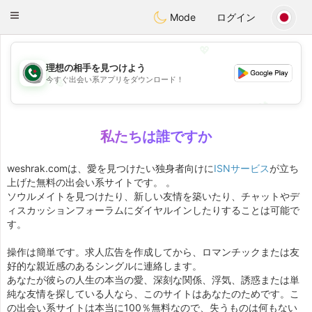
Weshrak
Toggle
Mode
ログイン
navigation
💖
理想の相手を見つけよう
今すぐ出会い系アプリをダウンロード！
💖
💕
💕
私たちは誰ですか
weshrak.comは、愛を見つけたい独身者向けに
ISNサービス
が立ち
上げた無料の出会い系サイトです。 。
ソウルメイトを見つけたり、新しい友情を築いたり、チャットやデ
ィスカッションフォーラムにダイヤルインしたりすることは可能で
す。
操作は簡単です。求人広告を作成してから、ロマンチックまたは友
好的な親近感のあるシングルに連絡します。
あなたが彼らの人生の本当の愛、深刻な関係、浮気、誘惑または単
純な友情を探している人なら、このサイトはあなたのためです。こ
の出会い系サイトは本当に100％無料なので、失うものは何もない