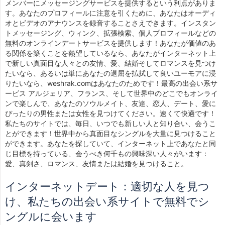
メンバーにメッセージングサービスを提供するという利点がありま
す。あなたのプロフィールに注意を引くために、あなたはオーディ
オとビデオのアナウンスを録音することさえできます。インスタン
トメッセージング、ウィンク、拡張検索、個人プロフィールなどの
無料のオンラインデートサービスを提供します！あなたが価値のあ
る関係を築くことを熱望しているなら、あなたがインターネット上
で新しい真面目な人々との友情、愛、結婚そしてロマンスを見つけ
たいなら、あるいは単にあなたの退屈を払拭して良いユーモアに浸
りたいなら、weshrak.comはあなたのためです！最高の出会い系サ
ービス アルジェリア、フランス、そして世界中のどこでもオンライ
ンで楽しんで、あなたのソウルメイト、友達、恋人、デート、愛に
ぴったりの男性または女性を見つけてください。速くて快適です！
私たちのサイトでは、毎日、いつでも新しい人と知り合い、会うこ
とができます！世界中から真面目なシングルを大量に見つけること
ができます。あなたを探していて、インターネット上であなたと同
じ目標を持っている、会うべき何千もの興味深い人々がいます：
愛、真剣さ、ロマンス、友情または結婚を見つけること。
インターネットデート：適切な人を見つ
け、私たちの出会い系サイトで無料でシ
ングルに会います