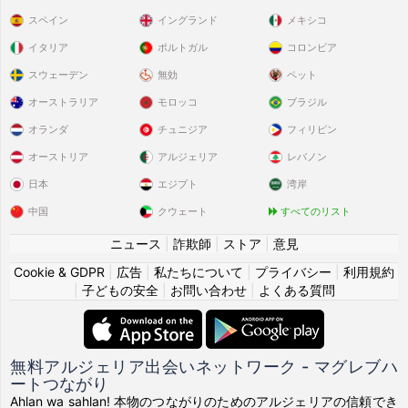
スペイン
イングランド
メキシコ
イタリア
ポルトガル
コロンビア
スウェーデン
無効
ペット
オーストラリア
モロッコ
ブラジル
オランダ
チュニジア
フィリピン
オーストリア
アルジェリア
レバノン
日本
エジプト
湾岸
中国
クウェート
すべてのリスト
ニュース
|
詐欺師
|
ストア
|
意見
Cookie & GDPR
|
広告
|
私たちについて
|
プライバシー
|
利用規約
|
子どもの安全
|
お問い合わせ
|
よくある質問
無料アルジェリア出会いネットワーク - マグレブハ
ートつながり
Ahlan wa sahlan! 本物のつながりのためのアルジェリアの信頼でき