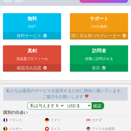
無料
サポート
%
100
100%無料
無料サービス
聞く耳を持つモデレーター
真剣
訪問者
高品質プロフィール
頻繁に訪問される
確認済み品質
最高
私たちは最高のサービスを提供するために懸命に働いています。
ご協力をお願いします
国別の出会い
フランス
ドイツ
カナダ
ベルギー
スイス
アメリカ合衆国