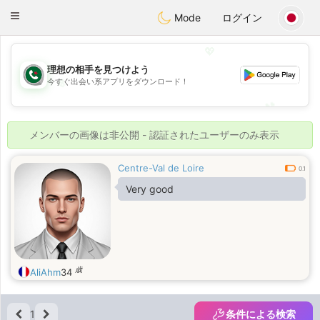
Weshrak
Toggle
Mode
ログイン
navigation
💖
理想の相手を見つけよう
今すぐ出会い系アプリをダウンロード！
💖
💕
💕
メンバーの画像は非公開 - 認証されたユーザーのみ表示
Centre-Val de Loire
0.1
Very good
歳
AliAhm
34
1
条件による検索