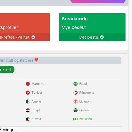
s
Besøkende
tsprofiler
Mye besøkt
ekreftet kvalitet
Det beste
vær snill og støtt oss
Marokko
Brasil
Tunisia
Filippinene
Algerie
Libanon
Egypt
Gulfen
Kuwait
Hele listen
Meninger