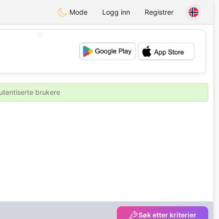
Mode
Logg inn
Registrer
💖
💕
utentiserte brukere
Søk etter kriterier