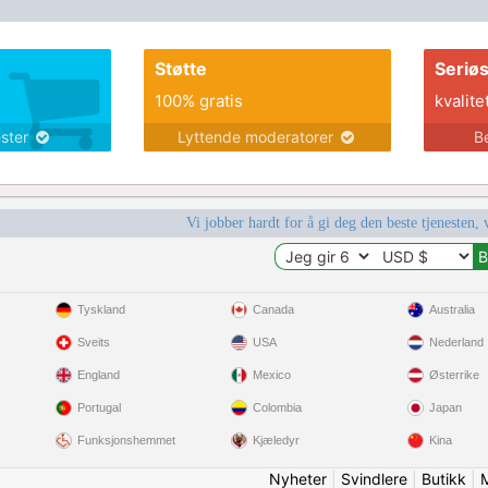
Støtte
Seriø
100% gratis
kvalite
ester
Lyttende moderatorer
B
Vi jobber hardt for å gi deg den beste tjenesten, 
Tyskland
Canada
Australia
Sveits
USA
Nederland
England
Mexico
Østerrike
Portugal
Colombia
Japan
Funksjonshemmet
Kjæledyr
Kina
Nyheter
|
Svindlere
|
Butikk
|