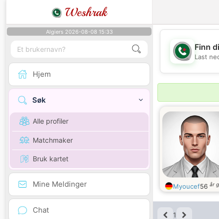
Weshrak
Algiers 2026-08-08 15:33
Finn d
Last ne
Hjem
Søk
Alle profiler
Matchmaker
Bruk kartet
Mine Meldinger
år 
Myoucef
56
Chat
1