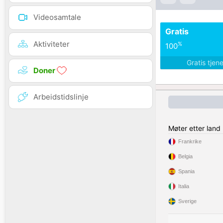
Videosamtale
Gratis
Aktiviteter
%
100
Gratis tjen
Doner
Arbeidstidslinje
Møter etter land
Frankrike
Belgia
Spania
Italia
Sverige