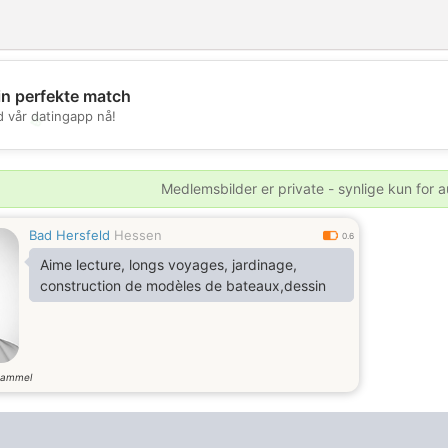
in perfekte match
d vår datingapp nå!
💖
💕
Medlemsbilder er private - synlige kun for a
Bad Hersfeld
Hessen
0.6
Aime lecture, longs voyages, jardinage,
construction de modèles de bateaux,dessin
gammel