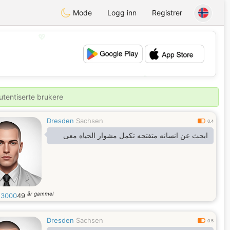
Mode
Logg inn
Registrer
💖
💕
utentiserte brukere
Dresden
Sachsen
0.4
ابحث عن انسانه متفتحه تكمل مشوار الحياه معى
år gammel
e3000
49
Dresden
Sachsen
0.5