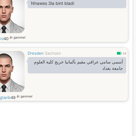
Nhawes 3la bint bladi
år gammel
ni
40
Dresden
Sachsen
0.8
أسمي سامي عراقي مقيم بألمانيا خريج كلية العلوم
جامعة بغداد
år gammel
gtarib
49