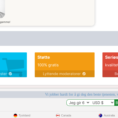
 gammel
Støtte
Seriø
100% gratis
kvalite
ester
Lyttende moderatorer
B
Vi jobber hardt for å gi deg den beste tjenesten, 
Tyskland
Canada
Australia