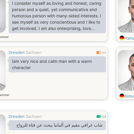
I consider myself as loving and honest, caring
person and a quiet, yet communicative and
humorous person with many-sided interests. I
see myself as very conscientious and I like to
get involved. I am also enterprising, love
classical music and love having children
ammel
Hanu
around me.
Dresden
Sachsen
0.5
Iam very nice and calm man with a warm
character
gammel
Almu
Dresden
Sachsen
0.8
شاب عراقي مقيم في ألمانيا يبحث عن فتاة للزواج