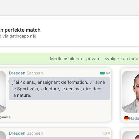
in perfekte match
💖
d vår datingapp nå!
💕
Medlemsbilder er private - synlige kun for a
Dresden
Sachsen
0.8
j´ai 4o ans., enseignant de formation. J´ aime
le Sport vélo, la lecture, le cenima, etre dans
la nature.
 gammel
Had
Dresden
Sachsen
0