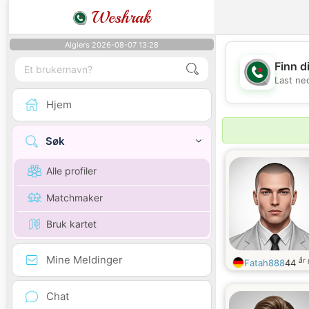
Weshrak
Algiers 2026-08-07 13:28
Finn d
Last ne
Hjem
Søk
Alle profiler
Matchmaker
Bruk kartet
Mine Meldinger
år
Fatah888
44
Chat