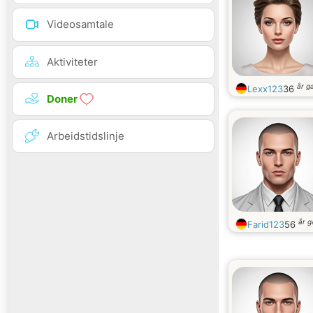
Videosamtale
Aktiviteter
år g
Lexx123
36
Doner
Arbeidstidslinje
år 
Farid123
56