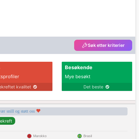
Søk etter kriterier
s
Besøkende
tsprofiler
Mye besøkt
ekreftet kvalitet
Det beste
vær snill og støtt oss
Marokko
Brasil