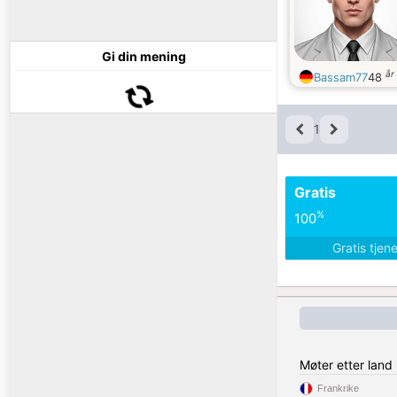
Gi din mening
år
Bassam77
48
1
Gratis
%
100
Gratis tjen
Møter etter land
Frankrike