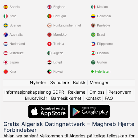
Spania
England
Mexico
Italia
Portugal
Colombia
Sverige
Funksjonshemmet
Kjæledyr
Australia
Marokko
Brasil
Nederland
Tunisia
Filippinene
Østerrike
Algerie
Libanon
Japan
Egypt
Gulfen
Kina
Kuwait
Hele listen
Nyheter
|
Svindlere
|
Butikk
|
Meninger
Informasjonskapsler og GDPR
|
Reklame
|
Om oss
|
Personvern
|
Bruksvilkår
|
Barnesikkerhet
|
Kontakt
|
FAQ
Gratis Algerisk Datingnettverk – Maghreb Hjerte
Forbindelser
Ahlan wa sahlan! Velkommen til Algeries pålitelige fellesskap for