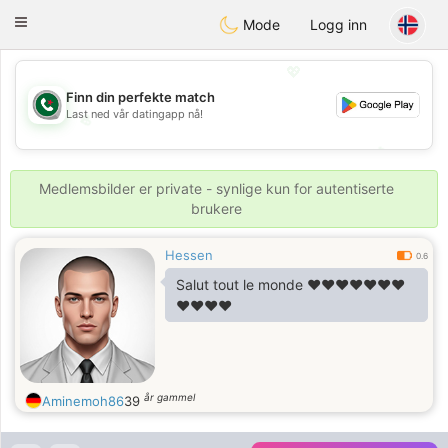
Weshrak
Toggle
Mode
Logg inn
navigation
💖
Finn din perfekte match
Last ned vår datingapp nå!
💖
💕
💕
Medlemsbilder er private - synlige kun for autentiserte
brukere
Hessen
0.6
Salut tout le monde ❤️❤️❤️❤️❤️❤️❤️
❤️❤️❤️❤️
år gammel
Aminemoh86
39