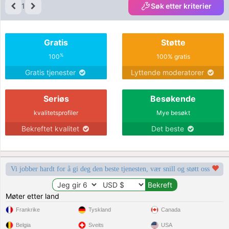
1
Søk etter kriterier
Gratis
Støtte
%
100
100% gratis
Gratis tjenester
Lyttende moderatorer
Seriøs
Besøkende
kvalitetsprofiler
Mye besøkt
Bekreftet kvalitet
Det beste
Vi jobber hardt for å gi deg den beste tjenesten, vær snill og støtt oss
Møter etter land
Frankrike
Tyskland
Canada
Belgia
Sveits
USA