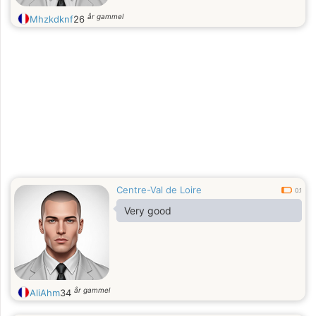
år gammel
Mhzkdknf
26
Centre-Val de Loire
0.1
Very good
år gammel
AliAhm
34