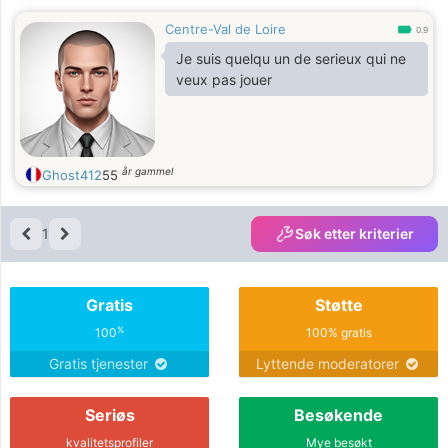
Centre-Val de Loire
0.9
Je suis quelqu un de serieux qui ne
veux pas jouer
år gammel
Ghost412
55
1
Søk etter kriterier
Gratis
Støtte
%
100
100% gratis
Gratis tjenester
Lyttende moderatorer
Seriøs
Besøkende
kvalitetsprofiler
Mye besøkt