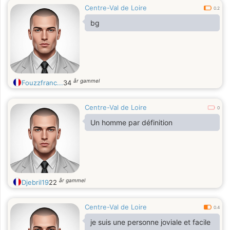
Centre-Val de Loire
0.2
bg
år gammel
Fouzzfranc...
34
Centre-Val de Loire
0
Un homme par définition
år gammel
Djebril19
22
Centre-Val de Loire
0.4
je suis une personne joviale et facile