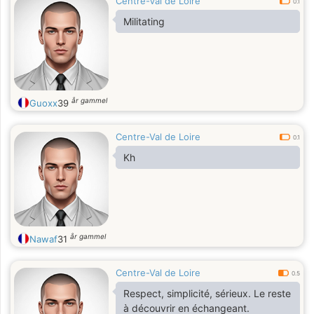
Centre-Val de Loire
0.1
Militating
år gammel
Guoxx
39
Centre-Val de Loire
0.1
Kh
år gammel
Nawaf
31
Centre-Val de Loire
0.5
Respect, simplicité, sérieux. Le reste
à découvrir en échangeant.