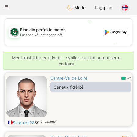
Weshrak
Toggle
Mode
Logg inn
navigation
💖
Finn din perfekte match
💖
Last ned vår datingapp nå!
💕
💕
Medlemsbilder er private - synlige kun for autentiserte
brukere
Centre-Val de Loire
0.7
Sérieux fidélité
år gammel
Scorpion28
59