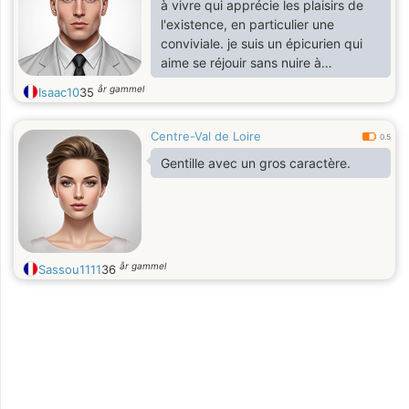
à vivre qui apprécie les plaisirs de
l'existence, en particulier une
conviviale. je suis un épicurien qui
aime se réjouir sans nuire à
personne, je suis chaleureux, festif
år gammel
Isaac10
35
et épicurien.
Centre-Val de Loire
0.5
Gentille avec un gros caractère.
år gammel
Sassou1111
36