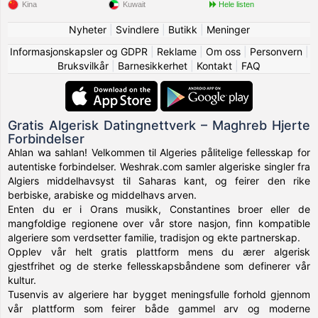
Kina
Kuwait
Hele listen
Nyheter
|
Svindlere
|
Butikk
|
Meninger
Informasjonskapsler og GDPR
|
Reklame
|
Om oss
|
Personvern
|
Bruksvilkår
|
Barnesikkerhet
|
Kontakt
|
FAQ
Gratis Algerisk Datingnettverk – Maghreb Hjerte
Forbindelser
Ahlan wa sahlan! Velkommen til Algeries pålitelige fellesskap for
autentiske forbindelser. Weshrak.com samler algeriske singler fra
Algiers middelhavsyst til Saharas kant, og feirer den rike
berbiske, arabiske og middelhavs arven.
Enten du er i Orans musikk, Constantines broer eller de
mangfoldige regionene over vår store nasjon, finn kompatible
algeriere som verdsetter familie, tradisjon og ekte partnerskap.
Opplev vår helt gratis plattform mens du ærer algerisk
gjestfrihet og de sterke fellesskapsbåndene som definerer vår
kultur.
Tusenvis av algeriere har bygget meningsfulle forhold gjennom
vår plattform som feirer både gammel arv og moderne