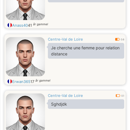
år gammel
Anass40
41
Centre-Val de Loire
0.6
Je cherche une femme pour relation
distance
år gammel
Erwan365
17
Centre-Val de Loire
0.1
Sghdjdk