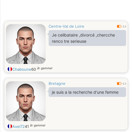
Centre-Val de Loire
0.3
Je celibataire ,divorcé ,chercche
renco tre serieuse
år gammel
Chaboune
60
Bretagne
0.3
je suis a la recherche d'une femme
år gammel
Axel72
41