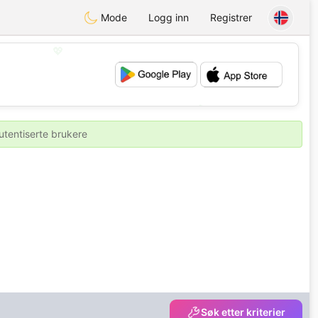
Mode
Logg inn
Registrer
💖
💕
utentiserte brukere
Søk etter kriterier