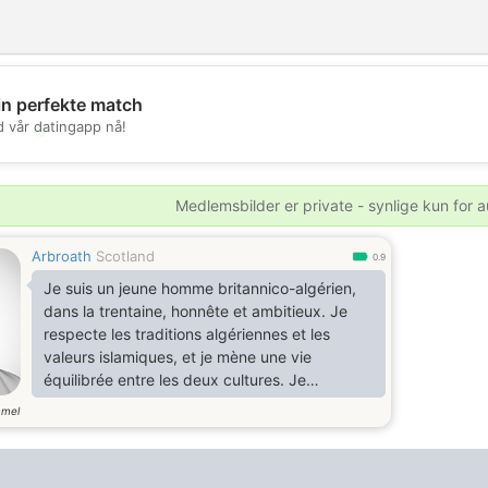
in perfekte match
d vår datingapp nå!
💖
💕
Medlemsbilder er private - synlige kun for a
Arbroath
Scotland
0.9
Je suis un jeune homme britannico-algérien,
dans la trentaine, honnête et ambitieux. Je
respecte les traditions algériennes et les
valeurs islamiques, et je mène une vie
équilibrée entre les deux cultures. Je
recherche une femme algérienne sérieuse
mmel
pour le mariage, qu’elle soit en Algérie ou en
France, afin de construire ensemble une
famille heureuse basée sur la compréhension