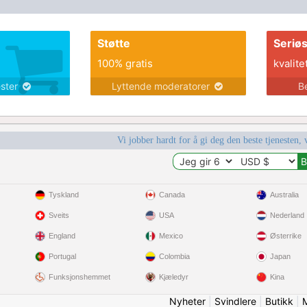
et le respect. J’aime voyager, cuisiner des
plats algériens et découvrir les monuments de
Paris. Je suis prêt à voyager
Støtte
Seriø
100% gratis
kvalite
ester
Lyttende moderatorer
B
Vi jobber hardt for å gi deg den beste tjenesten, 
Tyskland
Canada
Australia
Sveits
USA
Nederland
England
Mexico
Østerrike
Portugal
Colombia
Japan
Funksjonshemmet
Kjæledyr
Kina
Nyheter
|
Svindlere
|
Butikk
|