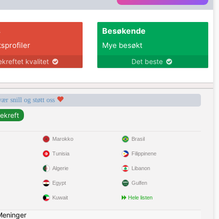
s
Besøkende
tsprofiler
Mye besøkt
ekreftet kvalitet
Det beste
vær snill og støtt oss
Marokko
Brasil
Tunisia
Filippinene
Algerie
Libanon
Egypt
Gulfen
Kuwait
Hele listen
Meninger