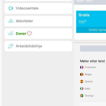
Videosamtale
Gratis
Aktiviteter
%
100
Gratis tjen
Doner
Arbeidstidslinje
Møter etter land
Frankrike
Belgia
Spania
Italia
Sverige