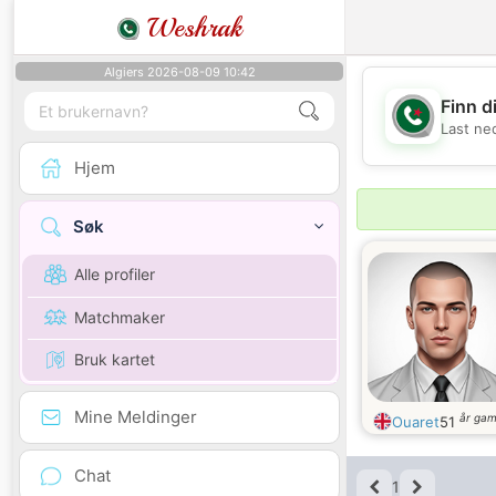
Weshrak
Algiers 2026-08-09 10:42
Finn d
Last ne
Hjem
Søk
Alle profiler
Matchmaker
Bruk kartet
Mine Meldinger
år ga
Ouaret
51
Chat
1