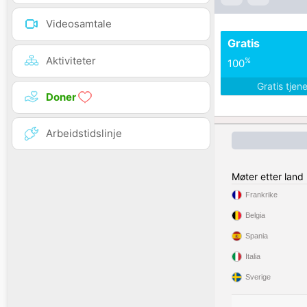
Videosamtale
Gratis
Aktiviteter
%
100
Gratis tjen
Doner
Arbeidstidslinje
Møter etter land
Frankrike
Belgia
Spania
Italia
Sverige