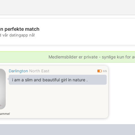
in perfekte match
d vår datingapp nå!
💖
💕
Medlemsbilder er private - synlige kun for a
Darlington
North East
0.5
i am a slim and beautiful girl in nature .
gammel