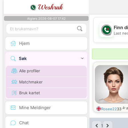
Weshrak
Algiers 2026-08-07 17:42
Finn d
Last ne
Hjem
Søk
Alle profiler
Matchmaker
Bruk kartet
Mine Meldinger
år 
Rosee22
33
Chat
1