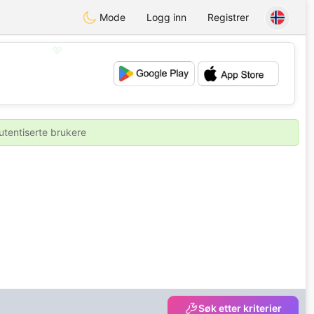
Mode
Logg inn
Registrer
💖
💕
utentiserte brukere
Søk etter kriterier