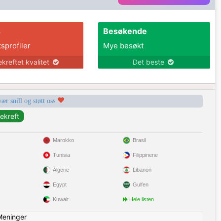
s
Besøkende
tsprofiler
Mye besøkt
ekreftet kvalitet
Det beste
vær snill og støtt oss
Marokko
Brasil
Tunisia
Filippinene
Algerie
Libanon
Egypt
Gulfen
Kuwait
Hele listen
Meninger