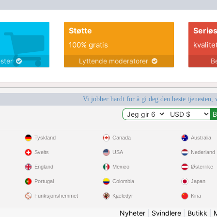
Støtte
Seriø
100% gratis
kvalite
ester
Lyttende moderatorer
B
Vi jobber hardt for å gi deg den beste tjenesten, 
Tyskland
Canada
Australia
Sveits
USA
Nederland
England
Mexico
Østerrike
Portugal
Colombia
Japan
Funksjonshemmet
Kjæledyr
Kina
Nyheter
|
Svindlere
|
Butikk
|