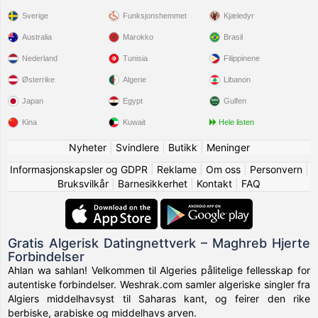
Sverige
Funksjonshemmet
Kjæledyr
Australia
Marokko
Brasil
Nederland
Tunisia
Filippinene
Østerrike
Algerie
Libanon
Japan
Egypt
Gulfen
Kina
Kuwait
Hele listen
Nyheter
|
Svindlere
|
Butikk
|
Meninger
Informasjonskapsler og GDPR
|
Reklame
|
Om oss
|
Personvern
|
Bruksvilkår
|
Barnesikkerhet
|
Kontakt
|
FAQ
Gratis Algerisk Datingnettverk – Maghreb Hjerte
Forbindelser
Ahlan wa sahlan! Velkommen til Algeries pålitelige fellesskap for
autentiske forbindelser. Weshrak.com samler algeriske singler fra
Algiers middelhavsyst til Saharas kant, og feirer den rike
berbiske, arabiske og middelhavs arven.