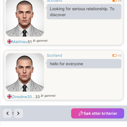
Scotland
0.6
Looking for serious relationship. To
discover
år gammel
Matthieu
51
Scotland
0.2
hello for everyone
år gammel
Zinedine20...
33
1
Søk etter kriterier