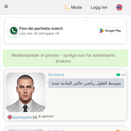
Weshrak
Toggle
Mode
Logg inn
navigation
💖
Finn din perfekte match
Last ned vår datingapp nå!
💖
💕
💕
Medlemsbilder er private - synlige kun for autentiserte
brukere
Scotland
0.9
متوسط الطول رياضي حالتي المادية جيدة
år gammel
Sammyatto
26