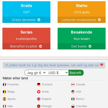
Gratis
Støtte
%
100
100% gratis
Gratis tjenester
Lyttende moderatorer
Seriøs
Besøkende
kvalitetsprofiler
Mye besøkt
Bekreftet kvalitet
Det beste
Vi jobber hardt for å gi deg den beste tjenesten, vær snill og støtt oss
Møter etter land
Frankrike
Tyskland
Canada
Belgia
Sveits
USA
Spania
England
Mexico
Italia
Portugal
Colombia