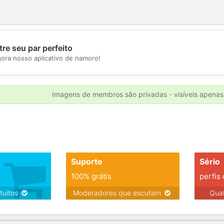
re seu par perfeito
gora nosso aplicativo de namoro!
💖
💕
Imagens de membros são privadas - visíveis apenas
Suporte
Sério
100% grátis
perfis
tuitos
Moderadores que escutam
Qua