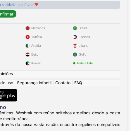
a solidário por favor
Marrocos
Brasil
Tunísia
Filipinas
Argélia
Líbano
Egito
Golfo
Kuwait
Toda a lista
piniões
 de uso
|
Segurança infantil
|
Contato
|
FAQ
ino
nticas. Weshrak.com reúne solteiros argelinos desde a costa
e mediterrânea.
através da nossa vasta nação, encontre argelinos compatíveis