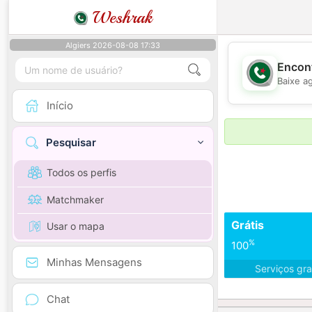
Weshrak
Algiers 2026-08-08 17:33
Encont
Baixe a
Início
Pesquisar
Todos os perfis
Matchmaker
Grátis
Usar o mapa
%
100
Minhas Mensagens
Serviços gra
Chat