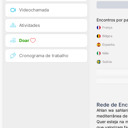
Videochamada
Encontros por pa
Atividades
França
Bélgica
Doar
Espanha
Itália
Cronograma de trabalho
Suécia
Rede de Enc
Ahlan wa sahlan
mediterrânea de 
Quer esteja na m
que valorizam fam