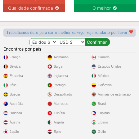
Qualidade confirmada
O melhor
Trabalhamos duro para dar o melhor serviço, seja solidário por favor
Encontros por país
França
Alemanha
Canadá
Bélgica
Suíça
Estados Unidos
Espanha
Inglaterra
México
Itália
Portugal
Colômbia
Suécia
Desabilitado
Animais de estimação
Austrália
Marrocos
Brasil
Holanda
Tunísia
Filipinas
Áustria
Argélia
Líbano
Japão
Egito
Golfo