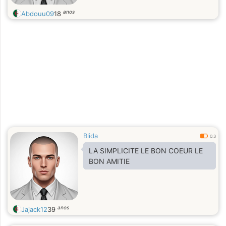
anos
Abdouu09
18
Blida
0.3
LA SIMPLICITE LE BON COEUR LE
BON AMITIE
anos
Jajack12
39