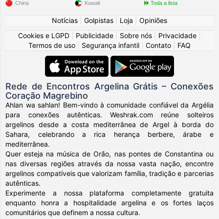
China
Kuwait
Toda a lista
Notícias
|
Golpistas
|
Loja
|
Opiniões
Cookies e LGPD
|
Publicidade
|
Sobre nós
|
Privacidade
|
Termos de uso
|
Segurança infantil
|
Contato
|
FAQ
Rede de Encontros Argelina Grátis – Conexões
Coração Magrebino
Ahlan wa sahlan! Bem-vindo à comunidade confiável da Argélia
para conexões autênticas. Weshrak.com reúne solteiros
argelinos desde a costa mediterrânea de Argel à borda do
Sahara, celebrando a rica herança berbere, árabe e
mediterrânea.
Quer esteja na música de Orão, nas pontes de Constantina ou
nas diversas regiões através da nossa vasta nação, encontre
argelinos compatíveis que valorizam família, tradição e parcerias
autênticas.
Experimente a nossa plataforma completamente gratuita
enquanto honra a hospitalidade argelina e os fortes laços
comunitários que definem a nossa cultura.