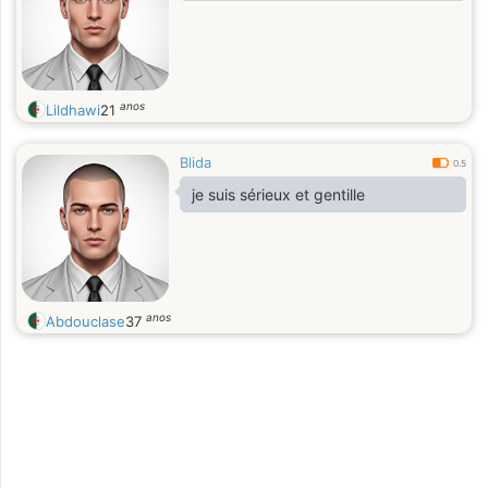
anos
Lildhawi
21
Blida
0.5
je suis sérieux et gentille
anos
Abdouclase
37