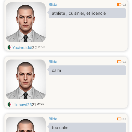
Blida
0.5
athlète , cuisinier, et licencié
anos
Yacineaddi
22
Blida
0.2
calm
anos
Lildhawi23
21
Blida
0.2
too calm