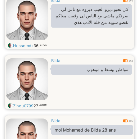
Blida
0.4
كي تحبو ديرو العيب ديروه مع ناس لي
ضرتكم ماشي مع الناس لي وقفت معاكم
نقصو شوية من قلة الأدب هذي
anos
Hossemdz
36
Blida
0.3
مواطن بيسط و موهوب
anos
Zinou0799
27
Blida
0.5
moi Mohamed de Blida 28 ans