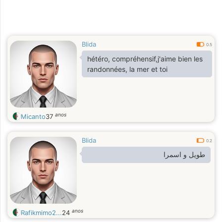
Blida
0.5
hétéro, compréhensif,j'aime bien les
randonnées, la mer et toi
anos
Micanto
37
Blida
0.2
طويل و اسمرا
anos
Rafikmimo2...
24