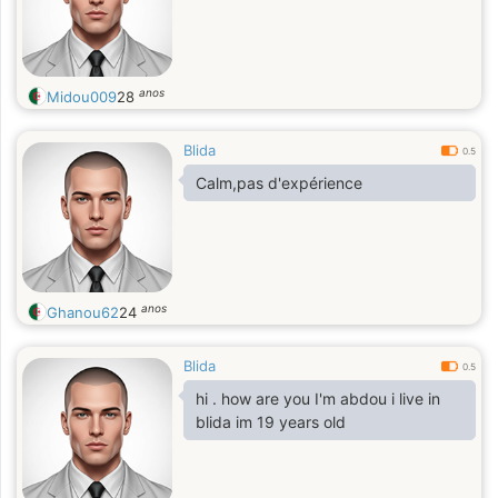
anos
Midou009
28
Blida
0.5
Calm,pas d'expérience
anos
Ghanou62
24
Blida
0.5
hi . how are you I'm abdou i live in
blida im 19 years old