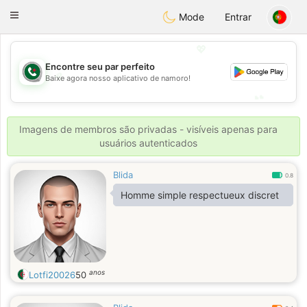
Weshrak
Toggle
Mode
Entrar
navigation
💖
Encontre seu par perfeito
💖
Baixe agora nosso aplicativo de namoro!
💕
💕
Imagens de membros são privadas - visíveis apenas para
usuários autenticados
Blida
0.8
Homme simple respectueux discret
anos
Lotfi20026
50