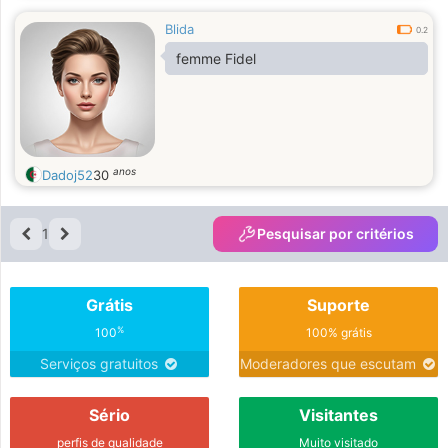
Blida
0.2
femme Fidel
anos
Dadoj52
30
1
Pesquisar por critérios
Grátis
Suporte
%
100
100% grátis
Serviços gratuitos
Moderadores que escutam
Sério
Visitantes
perfis de qualidade
Muito visitado