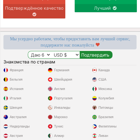
Подтверждённое качество
Лучший
Мы усердно работаем, чтобы предоставить вам лучший сервис,
поддержите нас пожалуйста
Знакомства по странам
Франция
Германия
Канада
Бельгия
Швейцария
США
Испания
Англия
Мексика
Италия
Португалия
Колумбия
Швеция
Инвалиды
Питомцы
Австралия
Марокко
Бразилия
Нидерланды
Тунис
Филиппины
Австрия
Алжир
Ливан