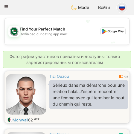
Weshrak
Toggle
Mode
Войти
navigation
💖
Find Your Perfect Match
💖
Download our dating app now!
💕
💕
Фотографии участников приватны и доступны только
зарегистрированным пользователям
Tizi Ouzou
0.6
Sérieux dans ma démarche pour une
relation halal. J'espère rencontrer
une femme avec qui terminer le bout
du chemin qui reste.
лет
Mohwali
62