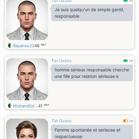
Tizi Ouzou
0.9
Je suis quelqu'un de simple gentil,
responsable
лет
Bayanou22
46
Tizi Ouzou
0.9
homme sérieux responsable cherche
une fille pour relation sérieuse e
лет
Mohandtizi...
41
Tizi Ouzou
0.6
Femme spontanée et serieuse et
respectueuse