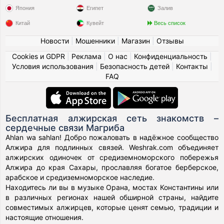
Япония
Египет
Залив
Китай
Кувейт
Весь список
Новости
|
Мошенники
|
Магазин
|
Отзывы
Cookies и GDPR
|
Реклама
|
О нас
|
Конфиденциальность
|
Условия использования
|
Безопасность детей
|
Контакты
|
FAQ
Бесплатная алжирская сеть знакомств –
сердечные связи Магриба
Ahlan wa sahlan! Добро пожаловать в надёжное сообщество
Алжира для подлинных связей. Weshrak.com объединяет
алжирских одиночек от средиземноморского побережья
Алжира до края Сахары, прославляя богатое берберское,
арабское и средиземноморское наследие.
Находитесь ли вы в музыке Орана, мостах Константины или
в различных регионах нашей обширной страны, найдите
совместимых алжирцев, которые ценят семью, традиции и
настоящие отношения.