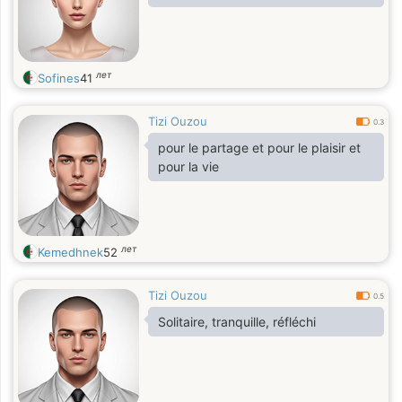
лет
Sofines
41
Tizi Ouzou
0.3
pour le partage et pour le plaisir et
pour la vie
лет
Kemedhnek
52
Tizi Ouzou
0.5
Solitaire, tranquille, réfléchi