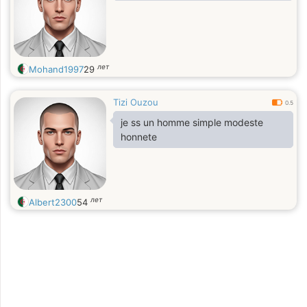
лет
Mohand1997
29
Tizi Ouzou
0.5
je ss un homme simple modeste
honnete
лет
Albert2300
54