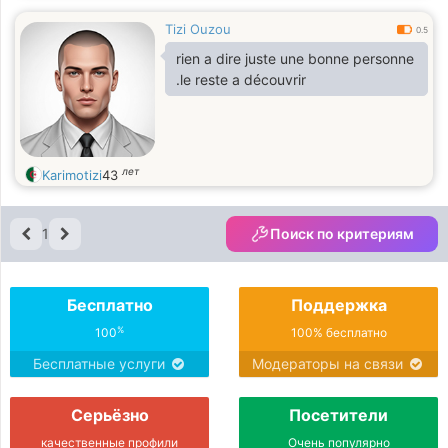
Tizi Ouzou
0.5
rien a dire juste une bonne personne
.le reste a découvrir
лет
Karimotizi
43
1
Поиск по критериям
Бесплатно
Поддержка
%
100
100% бесплатно
Бесплатные услуги
Модераторы на связи
Серьёзно
Посетители
качественные профили
Очень популярно