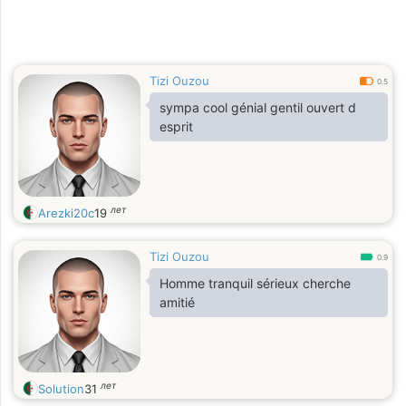
Tizi Ouzou
0.5
sympa cool génial gentil ouvert d
esprit
лет
Arezki20c
19
Tizi Ouzou
0.9
Homme tranquil sérieux cherche
amitié
лет
Solution
31