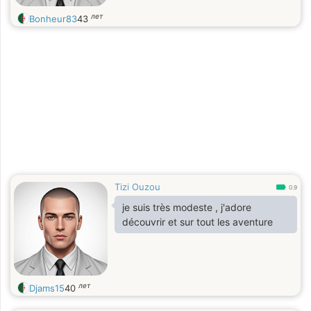
лет
Bonheur83
43
Tizi Ouzou
0.9
je suis très modeste , j'adore
découvrir et sur tout les aventure
лет
Djams15
40