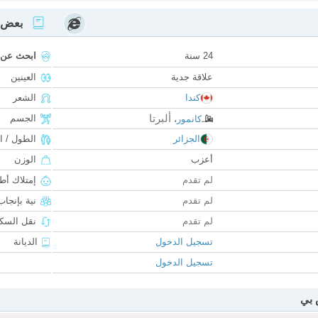
بعض ا
24 سنة
ابحث عن
علاقة جدية
العينين
كندا
الشعر
ألبرتا
الجسم
كانمور
،
الجزائر
الطول / ا
أعزب
الوزن
لم تقدم
إمتلاك أط
لم تقدم
نية بإنجا
لم تقدم
نقل السكن
تسجيل الدخول
الديانة
تسجيل الدخول
 بي