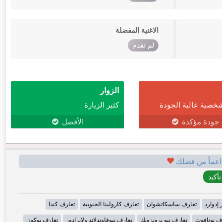
الاغنية المفضلة
لم تقدم
الزوار
خصية عالية الجودة
كثير الزيارة
جودة مؤكدة
الأفضل
اعماً من فضلك
 إدوارد
تعارف ساسكاتشوان
تعارف كارولينا الجنوبية
تعارف كندا
ف نونافوت
تعارف نيو برونزويك
تعارف نيوفاوندلاند ولابرادور
تعارف يوكون