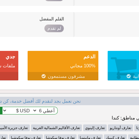
الفلم المفضل
لم تقدم
الدعم
جدي
100% مجاني
ملفات ش
نية
مشرفون مستمعون
نحن نعمل بجد لنقدم لك أفضل خدمة، كن د
 مناطق: كندا
ا
تعارف أونتاريو
تعارف إلينوي
تعارف الأقاليم الشمالية الغربية
تعارف جزيرة الأمير
طانية
تعارف كيبيك
تعارف مانيتوبا
تعارف نوفا سكوشا
تعارف نوفا سكوشيا
تعار