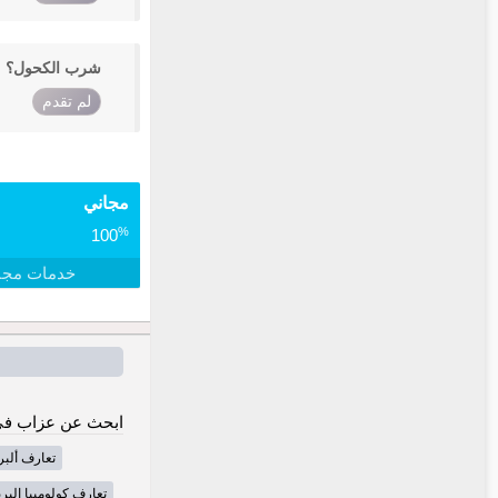
شرب الكحول؟
لم تقدم
مجاني
%
100
خدمات مجا
ابحث عن عزاب في
تعارف ألبرت
تعارف كولومبيا البري