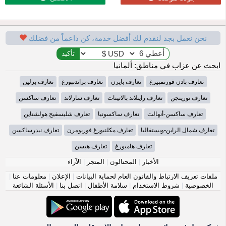
نحن نعمل بجد لنقدم لك أفضل خدمة، كن داعماً من فضلك
ابحث عن عزاب في مناطق: ألمانيا
تعارف بادن فورتمبيرغ
تعارف بايرن
تعارف براندنبورغ
تعارف برلين
تعارف تورينجن
تعارف راينلاند بالاتينات
تعارف سارلاند
تعارف ساكسن
تعارف ساكسن-أنهالت
تعارف ساكسونيا
تعارف شليسفيج هولشتاين
تعارف شمال الراين-ويستفاليا
تعارف مكلنبورغ فوربومرن
تعارف نيدرساكسن
تعارف هامبورغ
تعارف هيسن
الأخبار
|
المحتالون
|
المتجر
|
الآراء
ملفات تعريف الارتباط والقانون العام لحماية البيانات
|
الإعلان
|
معلومات عنا
|
الخصوصية
|
شروط الاستخدام
|
سلامة الأطفال
|
اتصل بنا
|
الأسئلة الشائعة