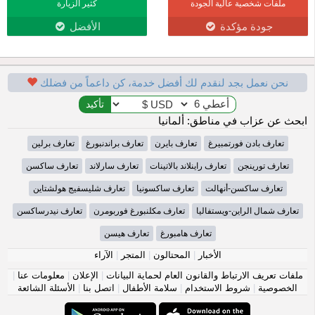
ملفات شخصية عالية الجودة
كثير الزيارة
جودة مؤكدة
الأفضل
نحن نعمل بجد لنقدم لك أفضل خدمة، كن داعماً من فضلك
ابحث عن عزاب في مناطق: ألمانيا
تعارف بادن فورتمبيرغ
تعارف بايرن
تعارف براندنبورغ
تعارف برلين
تعارف تورينجن
تعارف راينلاند بالاتينات
تعارف سارلاند
تعارف ساكسن
تعارف ساكسن-أنهالت
تعارف ساكسونيا
تعارف شليسفيج هولشتاين
تعارف شمال الراين-ويستفاليا
تعارف مكلنبورغ فوربومرن
تعارف نيدرساكسن
تعارف هامبورغ
تعارف هيسن
الأخبار
|
المحتالون
|
المتجر
|
الآراء
ملفات تعريف الارتباط والقانون العام لحماية البيانات
|
الإعلان
|
معلومات عنا
|
الخصوصية
|
شروط الاستخدام
|
سلامة الأطفال
|
اتصل بنا
|
الأسئلة الشائعة