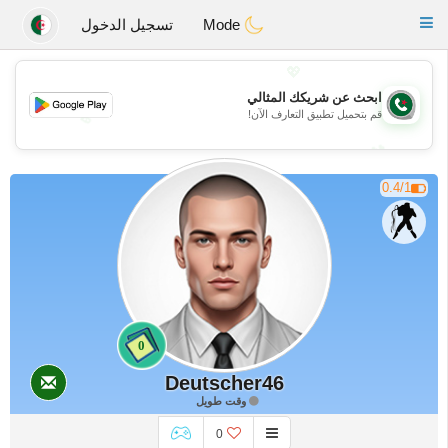
Weshrak
Toggle
Mode
تسجيل الدخول
navigation
💖
ابحث عن شريكك المثالي
قم بتحميل تطبيق التعارف الآن!
💖
💕
💕
0.4/1
0
Deutscher46
وقت طويل
0