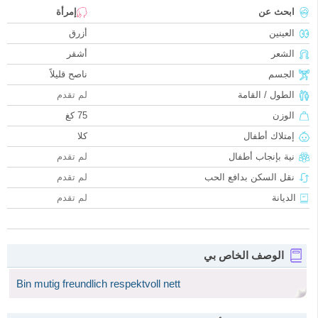
ابحث عن
إمرأة
العينين
أزرق
الشعر
أشقر
الجسم
ناصح قليلاً
الطول / القامة
لم تقدم
الوزن
75 كغ
إمتلاك أطفال
كلا
نية بإنجاب أطفال
لم تقدم
نقل السكن بدافع الحب
لم تقدم
الديانة
لم تقدم
الوصف الخاص بي
Bin mutig freundlich respektvoll nett