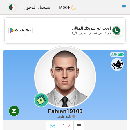
Weshrak
Toggle
Mode
تسجيل الدخول
navigation
💖
ابحث عن شريكك المثالي
قم بتحميل تطبيق التعارف الآن!
💖
💕
💕
0.8/1
0
Fabien19100
وقت طويل
1