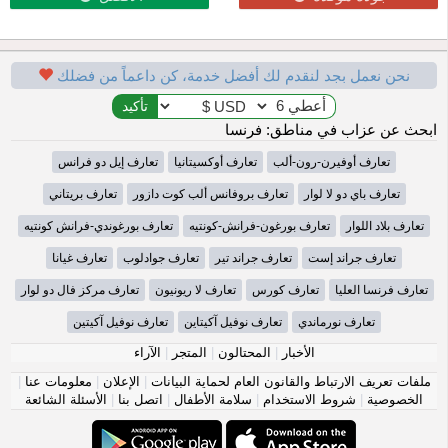
نحن نعمل بجد لنقدم لك أفضل خدمة، كن داعماً من فضلك
ابحث عن عزاب في مناطق: فرنسا
تعارف أوفيرن-رون-ألب
تعارف أوكسيتانيا
تعارف إيل دو فرانس
تعارف باي دو لا لوار
تعارف بروفانس ألب كوت دازور
تعارف بريتاني
تعارف بلاد اللوار
تعارف بورغون-فرانش-كونتيه
تعارف بورغوندي-فرانش كونتيه
تعارف جراند إست
تعارف جراند تير
تعارف جوادلوب
تعارف غيانا
تعارف فرنسا العليا
تعارف كورس
تعارف لا ريونيون
تعارف مركز فال دو لوار
تعارف نورماندي
تعارف نوفيل آكيتاين
تعارف نوفيل آكيتين
الأخبار
|
المحتالون
|
المتجر
|
الآراء
ملفات تعريف الارتباط والقانون العام لحماية البيانات
|
الإعلان
|
معلومات عنا
|
الخصوصية
|
شروط الاستخدام
|
سلامة الأطفال
|
اتصل بنا
|
الأسئلة الشائعة